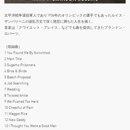
太平洋戦争退役軍人であり1936年のオリンピックの選手でもあったルイス・
ザンパリーニの波乱万丈で深く慈悲に満ちた人生を描く。
音楽は「クワイエット・プレイス」などでも曲を提供してきたブランドン・
ロバーツ。
［収録曲］
1 You Found Me By Switchfoot
2 Main Title
3 Sugamo Prisoners
4 Bros & Birds
5 Beach Proposal
6 Job Searching
7 Wedding
8 Twisted Ankle
9 We Pushed Too Hard
10 Chestful of Pain
11 Maggot Rice
12 New Daddy
13 I Thought You Were a Good Man