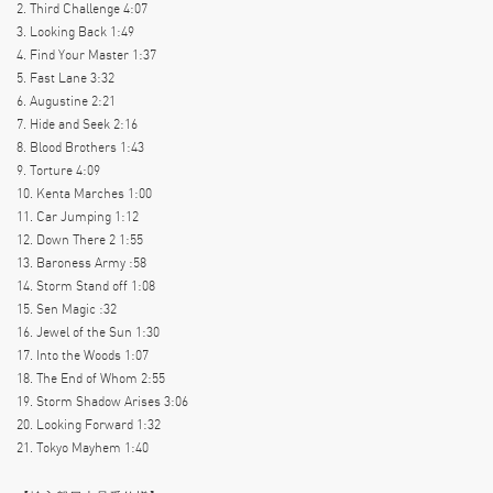
2. Third Challenge 4:07
3. Looking Back 1:49
4. Find Your Master 1:37
5. Fast Lane 3:32
6. Augustine 2:21
7. Hide and Seek 2:16
8. Blood Brothers 1:43
9. Torture 4:09
10. Kenta Marches 1:00
11. Car Jumping 1:12
12. Down There 2 1:55
13. Baroness Army :58
14. Storm Stand off 1:08
15. Sen Magic :32
16. Jewel of the Sun 1:30
17. Into the Woods 1:07
18. The End of Whom 2:55
19. Storm Shadow Arises 3:06
20. Looking Forward 1:32
21. Tokyo Mayhem 1:40