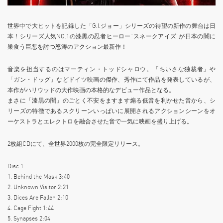
世界中で大ヒットを記録した「G.I.ジョー」シリーズの待望の新作の舞台は日
本！シリーズ人気NO.1の漆黒の忍者ヒーロー“スネークアイズ”が日本の闇に
巣食う巨悪を討つ怒涛のアクション最新作！
音楽を担当するのはマーティン・トッドシャロウ。「ちいさな独裁者」や
「ガン・ドッグ」などドイツ映画の傑作、秀作にて作品を発表しているが、
本作がハリウッドの大作映画の本格的なデビュー作品となる。
まさに「漆黒の闇」のごとく不安をますます煽る低音を利かせた音から、シ
リーズの特徴であるスクリーンいっぱいに展開されるアクションシーンをオ
ーケストラとエレクトロを融合させた音で一気に映画を盛り上げる。
2枚組CDにて、全世界2000枚の完全限定リリース。
Disc 1
1. Behind the Mask 3:40
2. Unknown Visitor 2:21
3. Dices Are Fallen 2:10
4. Cage Fight 1:44
5. Synapses 2:04