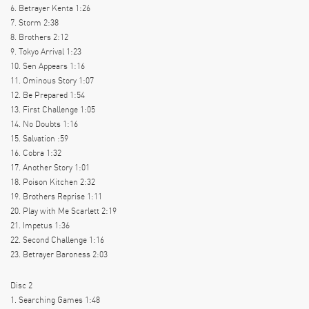
6. Betrayer Kenta 1:26
7. Storm 2:38
8. Brothers 2:12
9. Tokyo Arrival 1:23
10. Sen Appears 1:16
11. Ominous Story 1:07
12. Be Prepared 1:54
13. First Challenge 1:05
14. No Doubts 1:16
15. Salvation :59
16. Cobra 1:32
17. Another Story 1:01
18. Poison Kitchen 2:32
19. Brothers Reprise 1:11
20. Play with Me Scarlett 2:19
21. Impetus 1:36
22. Second Challenge 1:16
23. Betrayer Baroness 2:03
Disc 2
1. Searching Games 1:48