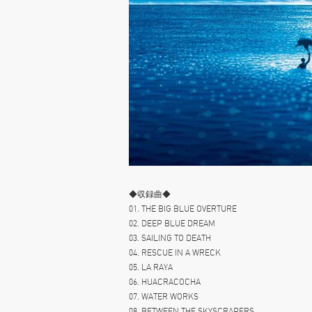
◆収録曲◆
01. THE BIG BLUE OVERTURE
02. DEEP BLUE DREAM
03. SAILING TO DEATH
04. RESCUE IN A WRECK
05. LA RAYA
06. HUACRACOCHA
07. WATER WORKS
08. BETWEEN THE SKYSCRAPERS