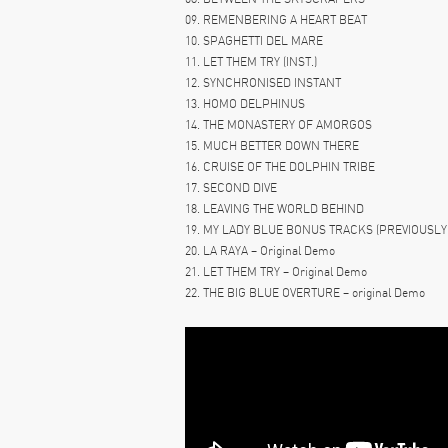
09. REMENBERING A HEART BEAT
10. SPAGHETTI DEL MARE
11. LET THEM TRY (INST.)
12. SYNCHRONISED INSTANT
13. HOMO DELPHINUS
14. THE MONASTERY OF AMORGOS
15. MUCH BETTER DOWN THERE
16. CRUISE OF THE DOLPHIN TRIBE
17. SECOND DIVE
18. LEAVING THE WORLD BEHIND
19. MY LADY BLUE BONUS TRACKS (PREVIOUSLY
20. LA RAYA – Original Demo
21. LET THEM TRY – Original Demo
22. THE BIG BLUE OVERTURE – original Demo