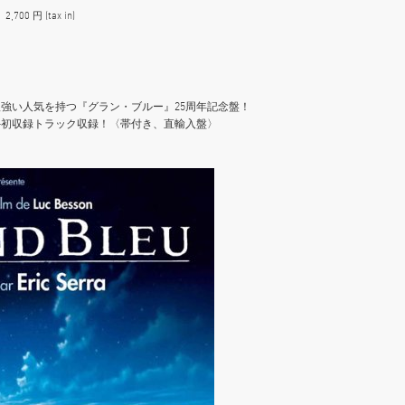
00 円 (tax in)
強い人気を持つ『グラン・ブルー』25周年記念盤！
ト+初収録トラック収録！〈帯付き、直輸入盤〉