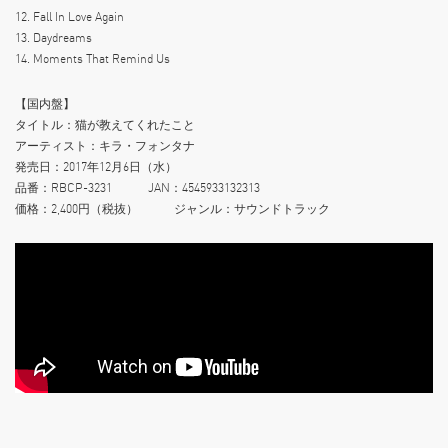
12. Fall In Love Again
13. Daydreams
14. Moments That Remind Us
【国内盤】
タイトル：猫が教えてくれたこと
アーティスト：キラ・フォンタナ
発売日：2017年12月6日（水）
品番：RBCP-3231 JAN：4545933132313
価格：2,400円（税抜） ジャンル：サウンドトラック