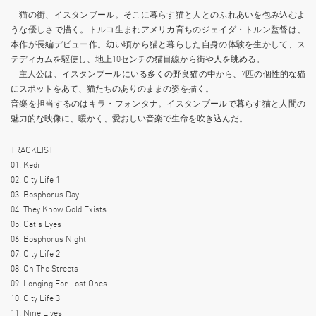
猫の街、イスタンブール。そこに暮らす猫と人とのふれあいを包み込むよ
うな優しさで描く。トルコ生まれアメリカ育ちのジェイダ・トルン監督は、
本作が長編デビュー作。幼い頃から猫と暮らした自身の体験を生かして、ス
テディカムを駆使し、地上10センチの猫目線から街や人を眺める。
主人公は、イスタンブールにいる多くの野良猫の中から、7匹の個性的な猫
にスポットをあて、猫たちのありのままの姿を描く。
音楽を担当するのはキラ・フォンタナ。イスタンブールで暮らす猫と人間の
魅力的な映像に、暖かく、愛おしい音楽で生命を吹き込んだ。
TRACKLIST
01. Kedi
02. City Life 1
03. Bosphorus Day
04. They Know Gold Exists
05. Cat’s Eyes
06. Bosphorus Night
07. City Life 2
08. On The Streets
09. Longing For Lost Ones
10. City Life 3
11. Nine Lives