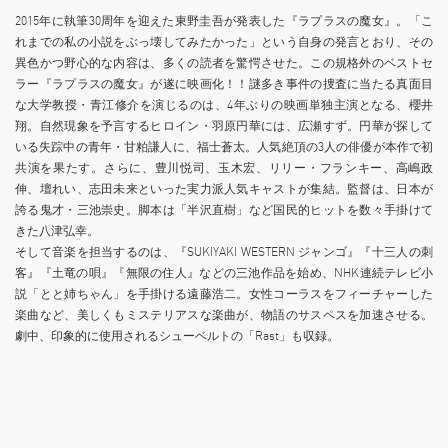
2015年に執筆30周年を迎えた東野圭吾が発表した『ラプラスの魔女』。「こ
れまでの私の小説をぶっ壊してみたかった」という自身の発言とおり、その
異色かつ野心的な内容は、多くの読者を驚愕させた。この規格外のベストセ
ラー『ラプラスの魔女』が遂に映画化！！謎多き事件の捜査に当たる真面目
な大学教授・青江修介を演じるのは、4年ぶりの映画単独主演となる、櫻井
翔。自然現象を予言するヒロイン・羽原円華には、広瀬すず。円華が探して
いる失踪中の青年・甘粕謙人に、福士蒼太。人気絶頂の3人の俳優が本作で初
共演を果たす。さらに、豊川悦司、玉木宏、リリー・フランキー、高嶋政
伸、壇れい、志田未来といった実力派人気キャストが集結。監督は、日本が
誇る鬼才・三池崇史。脚本は「半沢直樹」など国民的ヒットを数々手掛けて
きた八津弘幸。
そして音楽を担当するのは、『SUKIYAKI WESTERN ジャンゴ』『十三人の刺
客』『土竜の唄』『無限の住人』などの三池作品を始め、NHK連続テレビ小
説「とと姉ちゃん」を手掛ける遠藤浩二。女性コーラスをフィーチャーした
楽曲など、美しくもミステリアスな楽曲が、物語のサスペスを加速させる。
劇中、印象的に使用されるシューベルトの「Rast」も収録。