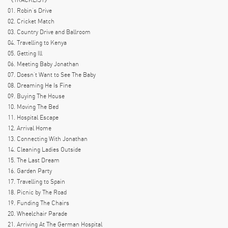
01. Robin‘s Drive
02. Cricket Match
03. Country Drive and Ballroom
04. Travelling to Kenya
05. Getting Ill
06. Meeting Baby Jonathan
07. Doesn‘t Want to See The Baby
08. Dreaming He Is Fine
09. Buying The House
10. Moving The Bed
11. Hospital Escape
12. Arrival Home
13. Connecting With Jonathan
14. Cleaning Ladies Outside
15. The Last Dream
16. Garden Party
17. Travelling to Spain
18. Picnic by The Road
19. Funding The Chairs
20. Wheelchair Parade
21. Arriving At The German Hospital