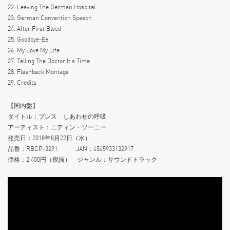
22. Leaving The German Hospital
23. German Convention Speech
24. After First Bleed
25. Goodbye-Ee
26. My Love My Life
27. Telling The Doctor It‘s Time
28. Flashback Montage
29. Credits
【国内盤】
タイトル：ブレス しあわせの呼吸
アーティスト：ニティン・ソーニー
発売日：2018年8月22日（水）
品番：RBCP-3291 JAN：4545933132917
価格：2,400円（税抜） ジャンル：サウンドトラック