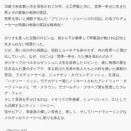
28歳で余命数ヶ月を宣告されて36年。人工呼吸と共に、世界一幸せに生きた
男とその家族の奇跡の実話。
世界を笑いと感動で包んだ『ブリジット・ジョーンズの日記』の名プロデュ
ーサーが両親の奇跡の実話を映画化！
ポリオを患った父親のロビンは、首から下が麻痺して呼吸器が無ければ2分と
生きられない境遇だった。
だが、思い出の中の両親は、笑顔とユーモアを絶やさず、外の世界へと飛び
出していった。なぜ、ロビンは「世界一幸せ」だと胸を張れたのか？
ポジティブかつエネルギッシュに人生を謳歌したロビンと、彼に無償の愛を
注ぎ込んだ妻のダイアナ、支え続けた兄弟や友人たちとの絆を描いた感動の
実話。プロデューサーは、ジョナサン・カヴェンディッシュ。主演は、
『ハクソー・リッジ』でアカデミー賞にノミネートされたアンドリュー・ガ
ーフィールドと『ザ・クラウン』でゴールデン・グローブ賞を受賞したクレ
ア・フォイ。
そして音楽を手がけるのは、イギリスで作曲家、ミュージシャン、DJとして
も活躍するニティン・ソーニー。
弦やピアノ、管楽器の優しい音色と、美しく、そしてハートウォーミングな
メロディがストーリーに彩りを添える。
《TRACKLIST》