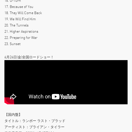
16. U-Turn
17. Because of You
18. They Will Come Back
19. We Will Find Him
20. The Tunnels
21. Higher Aspirations
22. Preparing for War
23. Sunset
6月26日(金)全国ロードショー！
【国内盤】
タイトル：ランボー ラスト・ブラッド
アーティスト：ブライアン・タイラー