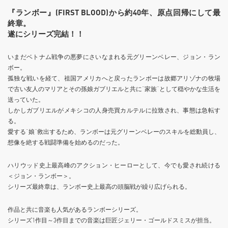
『ランボー』(FIRST BLOOD)から約40年、原点回帰にして最
終章。
遂にシリーズ完結！！
いまだベトナム戦争の悪夢にさいなまれる元グリーンベレー、ジョン・ラン
ボー。
孤独な戦いを経て、祖国アメリカへと戻ったランボーは故郷アリゾナの牧場
で古い友人のマリアとその孫娘ガブリエルと共に“家族”として穏やかな生活を
送っていた。
しかしガブリエルがメキシコの人身売買カルテルに拉致され、事態は急転す
る。
愛する“娘”救出するため、ランボーは元グリーンベレーのスキルを総動員し、
想像を絶する戦闘準備を始めるのだった。
ハリウッド史上最高峰のアクション・ヒーローとして、今でも愛され続ける
＜ジョン・ランボー＞。
シリーズ最終章は、ランボー史上最高の頭脳戦が繰り広げられる。
作品と共に音楽も人気があるランボーシリーズ。
シリーズ1作目～3作目までの音楽は巨匠ジェリー・ゴールドスミスが担当。