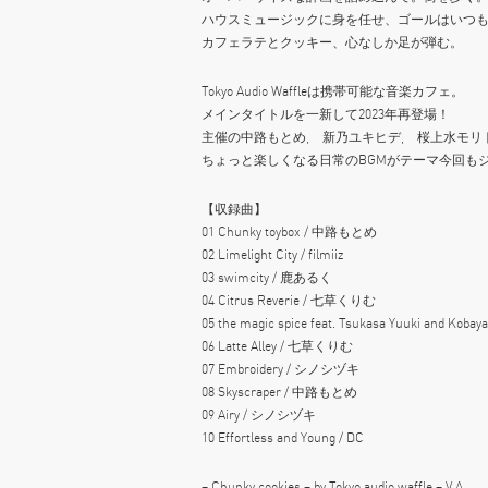
ハウスミュージックに身を任せ、ゴールはいつ
カフェラテとクッキー、心なしか足が弾む。
Tokyo Audio Waffleは携帯可能な音楽カフェ。
メインタイトルを一新して2023年再登場！
主催の中路もとめ, 新乃ユキヒデ, 桜上水モリ
ちょっと楽しくなる日常のBGMがテーマ今回も
【収録曲】
01 Chunky toybox / 中路もとめ
02 Limelight City / filmiiz
03 swimcity / 鹿あるく
04 Citrus Reverie / 七草くりむ
05 the magic spice feat. Tsukasa Yuuki and Kobaya
06 Latte Alley / 七草くりむ
07 Embroidery / シノシヅキ
08 Skyscraper / 中路もとめ
09 Airy / シノシヅキ
10 Effortless and Young / DC
– Chunky cookies – by Tokyo audio waffle – V.A.