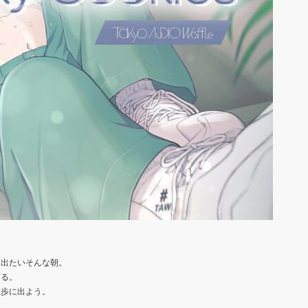
に出たいそんな朝。
ぎる。
散歩に出よう。
。