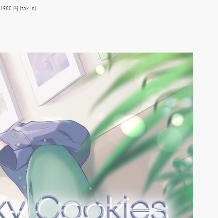
0 円 (tax in)