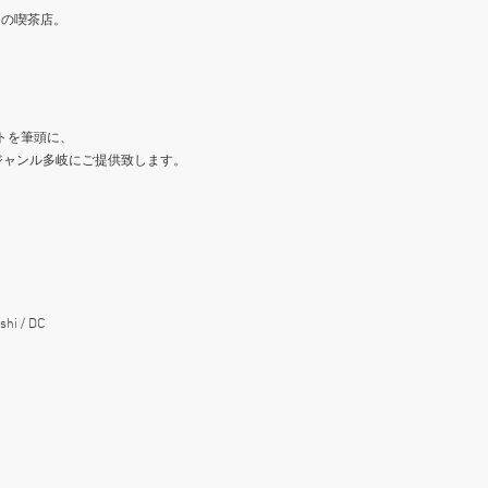
もの喫茶店。
トを筆頭に、
ジャンル多岐にご提供致します。
shi / DC