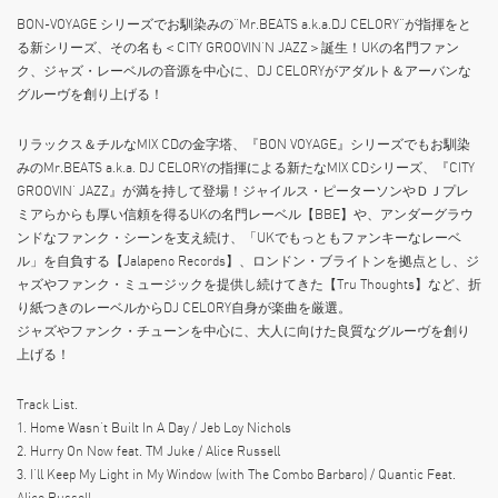
BON-VOYAGE シリーズでお馴染みの“Mr.BEATS a.k.a.DJ CELORY”が指揮をと
る新シリーズ、その名も＜CITY GROOVIN’N JAZZ＞誕生！UKの名門ファン
ク、ジャズ・レーベルの音源を中心に、DJ CELORYがアダルト＆アーバンな
グルーヴを創り上げる！
リラックス＆チルなMIX CDの金字塔、『BON VOYAGE』シリーズでもお馴染
みのMr.BEATS a.k.a. DJ CELORYの指揮による新たなMIX CDシリーズ、『CITY
GROOVIN’ JAZZ』が満を持して登場！ジャイルス・ピーターソンやＤＪプレ
ミアらからも厚い信頼を得るUKの名門レーベル【BBE】や、アンダーグラウ
ンドなファンク・シーンを支え続け、「UKでもっともファンキーなレーベ
ル」を自負する【Jalapeno Records】、ロンドン・ブライトンを拠点とし、ジ
ャズやファンク・ミュージックを提供し続けてきた【Tru Thoughts】など、折
り紙つきのレーベルからDJ CELORY自身が楽曲を厳選。
ジャズやファンク・チューンを中心に、大人に向けた良質なグルーヴを創り
上げる！
Track List.
1. Home Wasn’t Built In A Day / Jeb Loy Nichols
2. Hurry On Now feat. TM Juke / Alice Russell
3. I’ll Keep My Light in My Window (with The Combo Barbaro) / Quantic Feat.
Alice Russell