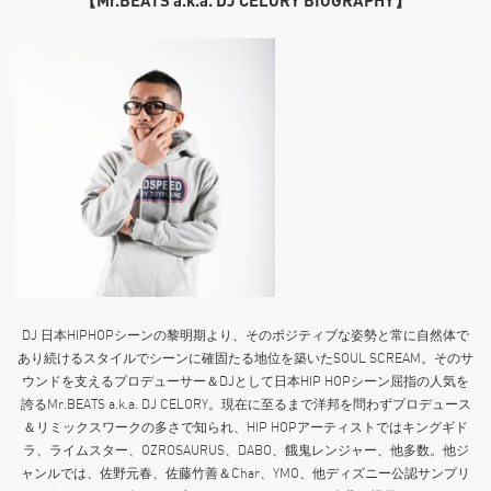
【Mr.BEATS a.k.a. DJ CELORY BIOGRAPHY】
DJ 日本HIPHOPシーンの黎明期より、そのポジティブな姿勢と常に自然体で
あり続けるスタイルでシーンに確固たる地位を築いたSOUL SCREAM。そのサ
ウンドを支えるプロデューサー＆DJとして日本HIP HOPシーン屈指の人気を
誇るMr.BEATS a.k.a. DJ CELORY。現在に至るまで洋邦を問わずプロデュース
＆リミックスワークの多さで知られ、HIP HOPアーティストではキングギド
ラ、ライムスター、OZROSAURUS、DABO、餓鬼レンジャー、他多数。他ジ
ャンルでは、佐野元春、佐藤竹善＆Char、YMO、他ディズニー公認サンプリ