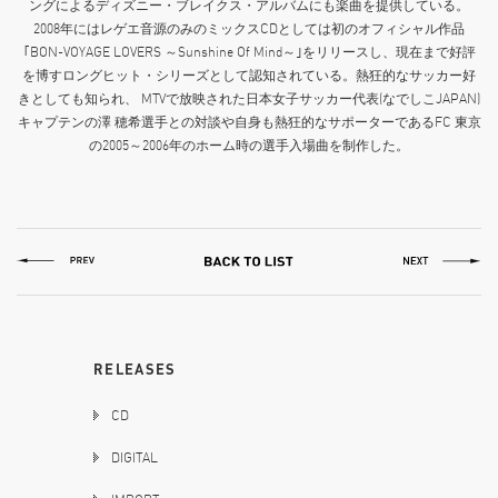
ングによるディズニー・ブレイクス・アルバムにも楽曲を提供している。
2008年にはレゲエ音源のみのミックスCDとしては初のオフィシャル作品
｢BON-VOYAGE LOVERS ～Sunshine Of Mind～｣をリリースし、現在まで好評
を博すロングヒット・シリーズとして認知されている。熱狂的なサッカー好
きとしても知られ、 MTVで放映された日本女子サッカー代表(なでしこJAPAN)
キャプテンの澤 穂希選手との対談や自身も熱狂的なサポーターであるFC 東京
の2005～2006年のホーム時の選手入場曲を制作した。
RELEASES
CD
DIGITAL