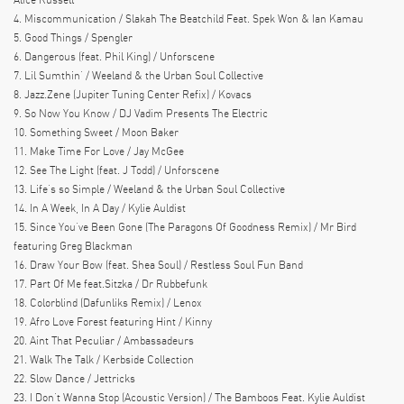
4. Miscommunication / Slakah The Beatchild Feat. Spek Won & Ian Kamau
5. Good Things / Spengler
6. Dangerous (feat. Phil King) / Unforscene
7. Lil Sumthin’ / Weeland & the Urban Soul Collective
8. Jazz.Zene (Jupiter Tuning Center Refix) / Kovacs
9. So Now You Know / DJ Vadim Presents The Electric
10. Something Sweet / Moon Baker
11. Make Time For Love / Jay McGee
12. See The Light (feat. J Todd) / Unforscene
13. Life’s so Simple / Weeland & the Urban Soul Collective
14. In A Week, In A Day / Kylie Auldist
15. Since You’ve Been Gone (The Paragons Of Goodness Remix) / Mr Bird
featuring Greg Blackman
16. Draw Your Bow (feat. Shea Soul) / Restless Soul Fun Band
17. Part Of Me feat.Sitzka / Dr Rubbefunk
18. Colorblind (Dafunliks Remix) / Lenox
19. Afro Love Forest featuring Hint / Kinny
20. Aint That Peculiar / Ambassadeurs
21. Walk The Talk / Kerbside Collection
22. Slow Dance / Jettricks
23. I Don’t Wanna Stop (Acoustic Version) / The Bamboos Feat. Kylie Auldist