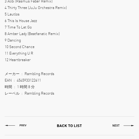
3 Alibi (Rasmus Faber Remix)
4 Thirty Three (JuJu Orchestra Remix)
5 Lautlos
6 This Is House Jazz
7 Time To Let Go
8 Amber Lady (Beatfanatic Remix)
9 Dancing
10 Second Chance
11 Everything U R
12 Heartbreaker
メーカー ‏ : ‎ Rambling Records
EAN ‏ : ‎ 4545933122611
時間 ‏ : ‎ 1 時間 8 分
レーベル ‏ : ‎ Rambling Records