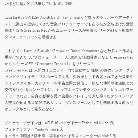
いほどに精力的に活動している <DJ DISK>
Lava La Rue(UK),kZm,Awich,Daichi Yamamoto など数々のラッパーやアーティ
ストに楽曲を提供してきた音楽プロデューサーでもある彼が立ち上げた活動
母体となるCreatures Rec からニューリリースが発表!シリーズ#1から衝撃的
ダンスミュージックを堪能せよ!
これまでに Lava La Rue(UK),kZm,Awich,Daichi Yamamoto など数多くの作品を
手がけてきた DJ/プロデューサー、DJ DISK が活動母体となる Creatures Rec
から シリーズ EP『Creatures Traks #1』をリリース!!。
Creatures Rec は“人間コミュニティー内で活動する”怪物”の為のアンダーグラ
ウンドクリエイティブスペースである。少数派として否定されてきた音楽や
ライフスタイル、カルチャーを宇宙空間に発信し、新たな仲間や価値観との
交信を行う“をコンセプトに、 ヒップホップやテクノ/ハウス、レゲエやフッ
トワークなど、自身が影響を受け楽曲をプレイしてきた様々なダンスフロア
の交流が伺える音楽的でありつつ、ダンスツールとしても機能する 4 曲入り
がシングルとして発表となる!
ジャケットデザインは LAID BUG のデザイナーToshifumi Kiuchi 氏
フォトグラファー Yushi Arimura 氏
キャラの原画は大阪出身・福岡在住のイラストレーターの MAHS 氏