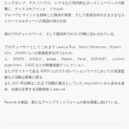
ヒップホップ、テクノ/ハウス、レゲエなど現代的なダンスミュージックの影
響に、ディスコやファンク、ソウルの
グルーヴとマインドを加味した独自の視座、そして音楽以外のさまざまなス
トリートカルチャーへの造詣の深さが自
身のプロデュースワーク、そして国内外での DJ 行脚に活かされている。
プロデューサーとしてこれまで Lava La Rue、Daichi Yamamoto、Miyachi、
kZm、JNKMN らへの楽曲提供を行うかたわ
ら、WTAPS、UNIQLO、adidas、Reebok、Fendi、SOPHNET.、uniform
experiment、CASIO などの映像楽曲ディレクション、
またデザイナーである VERDY とのコラボレーションワークにおいての音楽監
修など活動は多岐に渡る。
また 2021 年以降はこれまで活動の基点としていた tokyovitamin から歩みを進
め、自身が主宰する活動母体 Creatures
Records を創設、新たなアートプラットフォームの形を模索し続けている。