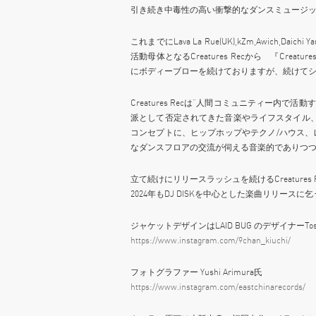
引き続き中毒性の高い衝撃的なダンスミュージッ
これまでにLava La Rue(UK),kZm,Awich,
活動母体となるCreatures Recから 『Creatur
にボディーブローを続けておりますが、続けてシリーズE
Creatures Recは“人間コミュニティー内
派として否定されてきた音楽やライフスタイル
コンセプトに、ヒップホップやテクノ/ハウス
なダンスフロアの交流が伺える音楽的でありつつ
立て続けにリリースラッシュを続けるCreatures 
2024年もDJ DISKを中心とした楽曲リリースに
ジャケットデザインはLAID BUG のデザイナーToshif
https://www.instagram.com/9chan_kiuchi/
フォトグラファー Yushi Arimura氏
https://www.instagram.com/eastchinarecords/