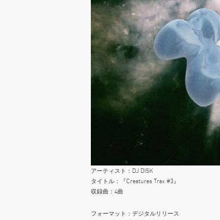
アーティスト：DJ DISK
タイトル：『Creatures Trax #3』
収録曲：4曲
フォーマット：デジタルリリース