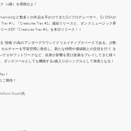
ク（4曲）を堪能せよ！
Daichi Yamamotoなど数多くの作品を手がけてきたDJ/プロデューサー、DJ DISKが
es Trax #1』『Creatures Trax #2』連続リリースと、ダンスミュージック界
P『Creatures Trax #3』を本日リリース！！
で活動する”怪物”の為のアンダーグラウンドクリエイティブスペースである。少数
、カルチャーを宇宙空間に発信し、新たな仲間や価値観との交信を行う“を
、レゲエやフットワークなど、自身が影響を受け楽曲をプレイしてきた様々
、ダンスツールとしても機能する4曲入りがシングルとして発表となる！
Rec！
乞うご期待！
umi Kiuchi氏