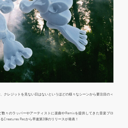
で、クレジットを見ない日はないというほどの様々なシーンから要注目の＜
hi Yamamotoなど数々のラッパーやアーティストに楽曲やRemixを提供してきた音楽プロ
eatures Recから早速第3弾のリリースが発表！