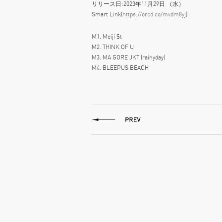
リリース日:2023年11月29日 （水）
Smart Link(
https://orcd.co/mvdm8yj
)
M1. Meiji St
M2. THINK OF U
M3. MA GORE JKT (rainyday)
M4. BLEEPUS BEACH