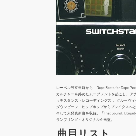
レーベル設立当時から「Dope Beats for D
カルチャーを絡めたムーブメントを起こし、ア
ッチスタンス・レコーディングス”。グルーヴ
ダウンビーツ、ヒップホップからブレイクスへ
そして未発表新曲を収録。「That Sound: Ubiqui
ランブリング・オリジナル企画盤。
曲目リスト