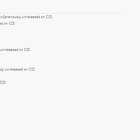
x)(previously unreleased on CD)
ed on CD)
 unreleased on CD)
sly unreleased on CD)
 CD)