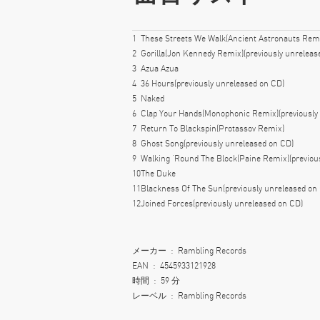
1
These Streets We Walk(Ancient Astronauts Remi
2
Gorilla(Jon Kennedy Remix)(previously unreleas
3
Azua Azua
4
36 Hours(previously unreleased on CD)
5
Naked
6
Clap Your Hands(Monophonic Remix)(previously
7
Return To Blackspin(Protassov Remix)
8
Ghost Song(previously unreleased on CD)
9
Walking ‘Round The Block(Paine Remix)(previou
10
The Duke
11
Blackness Of The Sun(previously unreleased on
12
Joined Forces(previously unreleased on CD)
メーカー ‏ : ‎
Rambling Records
EAN ‏ : ‎
4545933121928
時間 ‏ : ‎
59 分
レーベル ‏ : ‎
Rambling Records