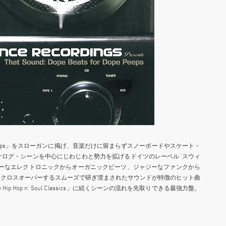
ope Peeps」をスローガンに掲げ、音楽だけに留まらずスノーボードやスケート・
ナログ・シーンを中心にじわじわと勢力を拡げるドイツのレーベル“スウィ
ィーなエレクトロニックからオーガニックビーツ、ジャジーなファンクから
とクロスオーバーするスムーズで研ぎ澄まされたサウンドが特徴のヒット曲
ty Hip Hop n’ Soul Classics」に続くシーンの流れを先取りできる最強力盤。