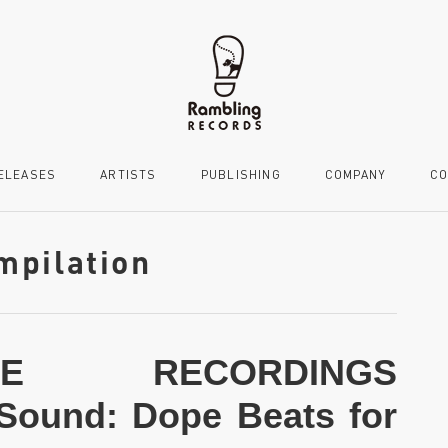
ELEASES
ARTISTS
PUBLISHING
COMPANY
CO
mpilation
NCE RECORDINGS
 Sound: Dope Beats for