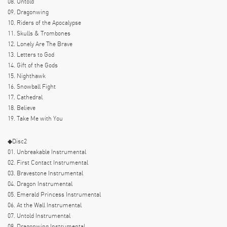
08. Untold
09. Dragonwing
10. Riders of the Apocalypse
11. Skulls & Trombones
12. Lonely Are The Brave
13. Letters to God
14. Gift of the Gods
15. Nighthawk
16. Snowball Fight
17. Cathedral
18. Believe
19. Take Me with You
◆Disc2
01. Unbreakable Instrumental
02. First Contact Instrumental
03. Bravestone Instrumental
04. Dragon Instrumental
05. Emerald Princess Instrumental
06. At the Wall Instrumental
07. Untold Instrumental
08. Dragonwing Instrumental