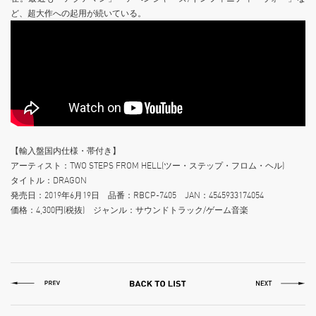
ど、超大作への起用が続いている。
【輸入盤国内仕様・帯付き】
アーティスト：TWO STEPS FROM HELL(ツー・ステップ・フロム・ヘル)
タイトル：DRAGON
発売日：2019年6月19日 品番：RBCP-7405 JAN：4545933174054
価格：4,300円(税抜) ジャンル：サウンドトラック/ゲーム音楽