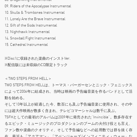
09. Riders of the Apocalypse Instrumental
10. Skulls & Trombones Instrumental
11. Lonely Are the Brave Instrumental
12. Gift of the Gods Instrumental
13. Nighthawk Instrumental
14. Snowball Fight Instrumental
15. Cathedral Instrumental
※Disc1に収録された楽曲のインストVer.
※配信版には未収録のCD限定トラック
＜TWO STEPS FROM HELL＞
TWO STEPS FROM HELLは、トーマス・バーガーセンとニック・フェニックス
によって2006年に結成され、当時は映画の予告編音楽を作るバンドとして活
動を始める。
そして10年以上が経過した今、数百にも及ぶ予告編音楽に使用され、その中
には超大作映画が数多く含まれ、テレビコマーシャルは数千に及ぶ。
TSFHとしての最初のアルバムは2009年に発売された”Invincible”。数多存在す
るエピック・ミュージックのプロダクションのブームの火付け役とも言え、
ファン数や楽曲のクオリティ、そして予告編などへの起用数では群を抜く存
在。最近も「アクアマン」「アベンジャーズ/インフィニティ・ウォー」な