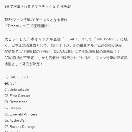
3分で演出されるドラマチックな”起承転結”
TSFHファン待望の1年半ぶりとなる新作
「Dragon」の正式流通開始！
大ヒットした日本オリジナル企画「LEGACY」そして「IMPOSSIBLE」に続
く、日本正式流通盤として、TSFHオリジナルの最新アルバムの発売が決定！
配信版では19曲収録の同作が、CDのみ2枚組にて全34曲収録の豪華版！！
CDの流通が不安定、しかも高価格で販売されている中、ファン待望の正式流
通盤として発売が決定！
《TRACK LIST》
◆DISC1
01. Unbreakable
02. First Contact
03. Bravestone
04. Dragon
05. Emerald Princess
06. At the Wall
07. Race to Durango