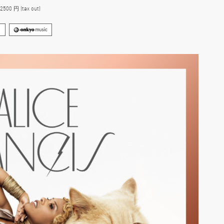
0 円 (tax out)