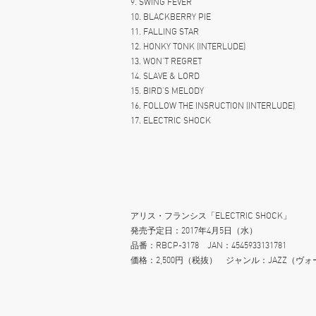
9. SWING FEVER
10. BLACKBERRY PIE
11. FALLING STAR
12. HONKY TONK (INTERLUDE)
13. WON’T REGRET
14. SLAVE & LORD
15. BIRD’S MELODY
16. FOLLOW THE INSRUCTION (INTERLUDE)
17. ELECTRIC SHOCK
アリス・フランシス「ELECTRIC SHOCK」
発売予定日：2017年4月5日（水）
品番：RBCP-3178 JAN：4545933131781
価格：2,500円（税抜） ジャンル：JAZZ（ヴォ