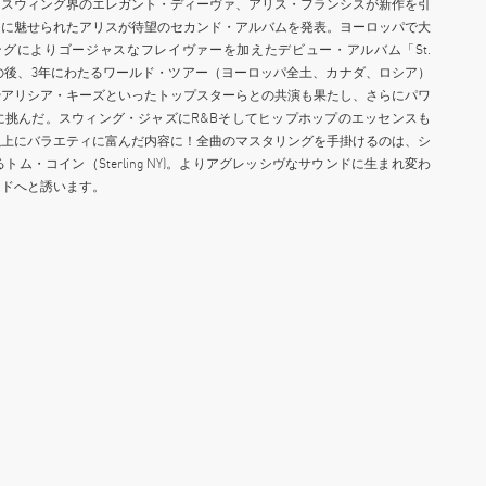
・スウィング界のエレガント・ディーヴァ、アリス・フランシスが新作を引
イジに魅せられたアリスが待望のセカンド・アルバムを発表。ヨーロッパで大
グによりゴージャスなフレイヴァーを加えたデビュー・アルバム「St.
録し、その後、3年にわたるワールド・ツアー（ヨーロッパ全土、カナダ、ロシア）
やアリシア・キーズといったトップスターらとの共演も果たし、さらにパワ
の制作に挑んだ。スウィング・ジャズにR&Bそしてヒップホップのエッセンスも
以上にバラエティに富んだ内容に！全曲のマスタリングを手掛けるのは、シ
・コイン（Sterling NY)。よりアグレッシヴなサウンドに生まれ変わ
ンドへと誘います。