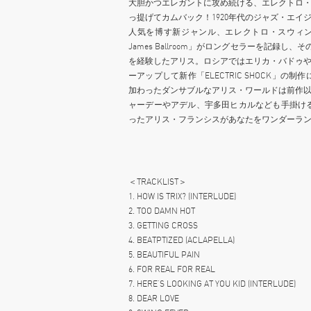
大胆かつエレガントに攻め続ける、エレクトロ
っ提げてカムバック！1920年代のジャズ・エ
人気を博す新ジャンル、エレクトロ・スウィン
James Ballroom」がロングセラーを記
を経験したアリス。ロシアではエリカ・バドゥ
ーアップして新作「ELECTRIC SHOCK」
加わったダンサブルなアリス・ワールドは前作
ャーデーやアデル、宇多田ヒカルなども手掛けるトム
ったアリス・フランシスがあなたをワンダーラ
＜TRACKLIST＞
1. HOW IS TRIX? (INTERLUDE)
2. TOO DAMN HOT
3. GETTING CROSS
4. BEATPTIZED (ACLAPELLA)
5. BEAUTIFUL PAIN
6. FOR REAL FOR REAL
7. HERE’S LOOKING AT YOU KID (INTERLUDE)
8. DEAR LOVE