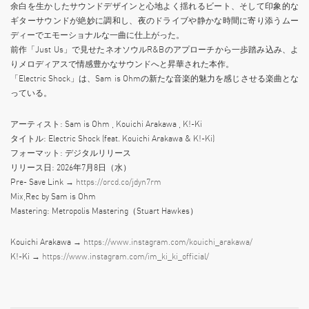
余白を生かしたサウンドデザインと心地よく揺れるビート、そして印象的な
ギターサウンドが絶妙に調和し、夜のドライブや静かな時間に寄り添うムー
ディーでエモーショナルな一曲に仕上がった。
前作「Just Us」で見せたネオソウルR&Bのアプローチから一歩踏み込み、よ
りメロディアスで情感豊かなサウンドへと昇華された本作。
「Electric Shock」は、Sam is Ohmの新たな音楽的魅力を感じさせる楽曲とな
っている。
アーティスト: Sam is Ohm , Kouichi Arakawa , K!-Ki
タイトル: Electric Shock (feat. Kouichi Arakawa & K!-Ki)
フォーマット: デジタルリリース
リリース日: 2026年7月8日（水）
Pre- Save Link →
https://orcd.co/jdyn7rm
Mix,Rec by Sam is Ohm
Mastering: Metropolis Mastering（Stuart Hawkes）
Kouichi Arakawa →
https://www.instagram.com/kouichi_arakawa/
K!-Ki →
https://www.instagram.com/im_ki_ki_official/