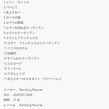
2 メイン・タイトル
3 バーにて
4 水上スキー
5 ローマの朝
6 エヴァの部屋
7 エヴァを訪ねるティヴィアン
8 エヴァとティヴィアン
9 エヴァとフランチェスカ
10 エヴァ、フランチェスカとティヴィアン
11 ベニスのホテル
12 結婚式
13 すてられたティヴィアン
14 エピローグ
15 フィナーレ
16 アダムとイヴ
17 水上スキー(オルタネイト・ヴァージョン)
メーカー ‏ : ‎ Rambling Records
EAN ‏ : ‎ 4545933110458
時間 ‏ : ‎ 27 分
レーベル ‏ : ‎ Rambling Records