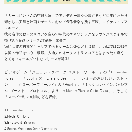
「カールじいさんの空飛ぶ家」でアカデミー賞を受賞するなど30年にわたり
輝かしい実績と映画やゲームにおいて傑作音楽を残す巨匠、マイケル・ジア
ッキーノ。
彼の名作の数々のスコアを自ら50年代のエキゾチックなラウンジスタイルで
振り返る企画シリーズ2作品を一挙発売!
Vol.1は彼の初期的キャリアであるゲーム音楽なども収録し、Vol.2では2012年
以降の作品を中心に収録。大迫力のオーケストラスコアとはまったく違う、
とてもフィールグッドなシリーズが誕生!
ビデオゲーム『ジュラシックパーク ロスト・ワールド』の「Primordial
Forest」、「LOST」の「Life and Death」、「レミーのおいしいレストラ
ン」、「クローバーフィールド」の「Roar! 」、「ミッション・インポッシブ
ル-ゴースト・プロトコル」より「A Man, A Plan, A Code, Dubai」、そして
「スーパー8」の組曲などを収録。
1.Primordial Forest
2.Medal Of Honor
3.Bristow & Bristow
4.Secret Weapons Over Normandy