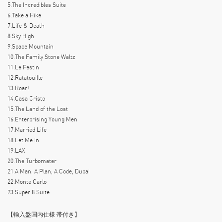
5.The Incredibles Suite
6.Take a Hike
7.Life & Death
8.Sky High
9.Space Mountain
10.The Family Stone Waltz
11.Le Festin
12.Ratatouille
13.Roar!
14.Casa Cristo
15.The Land of the Lost
16.Enterprising Young Men
17.Married Life
18.Let Me In
19.LAX
20.The Turbomater
21.A Man, A Plan, A Code, Dubai
22.Monte Carlo
23.Super 8 Suite
【輸入盤国内仕様 帯付き】