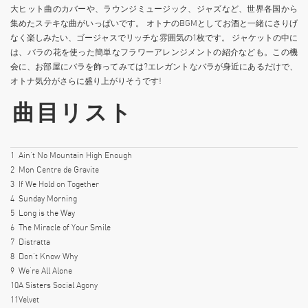
大ヒット曲のカバーや、ラウンジミュージック、ジャズなど、世界各国から
集めたステキな曲がいっぱいです。 オトナのBGMとしてお酒と一緒にさりげ
なく楽しみたい、ゴージャスでリッチな雰囲気の1枚です。 ジャケットの中に
は、バラの花を使った簡単なフラワーアレンジメントの紹介なども。この機
会に、お部屋にバラを飾ってみては?エレガントなバラが身近にあるだけで、
オトナ気分がさらに盛り上がりそうです!
曲目リスト
1
Ain’t No Mountain High Enough
2
Mon Centre de Gravite
3
If We Hold on Together
4
Sunday Morning
5
Long is the Way
6
The Miracle of Your Smile
7
Distratta
8
Don’t Know Why
9
We’re All Alone
10
A Sisters Social Agony
11
Velvet