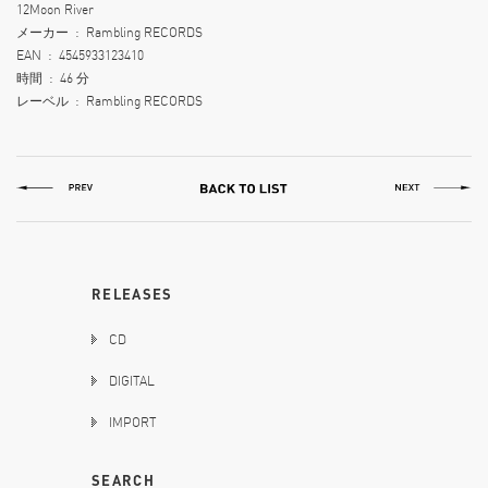
12
Moon River
メーカー ‏ : ‎
Rambling RECORDS
EAN ‏ : ‎
4545933123410
時間 ‏ : ‎
46 分
レーベル ‏ : ‎
Rambling RECORDS
RELEASES
CD
DIGITAL
IMPORT
SEARCH