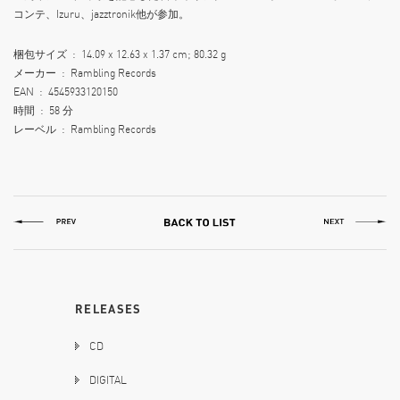
コンテ、Izuru、jazztronik他が参加。
梱包サイズ ‏ : ‎ 14.09 x 12.63 x 1.37 cm; 80.32 g
メーカー ‏ : ‎ Rambling Records
EAN ‏ : ‎ 4545933120150
時間 ‏ : ‎ 58 分
レーベル ‏ : ‎ Rambling Records
RELEASES
CD
DIGITAL