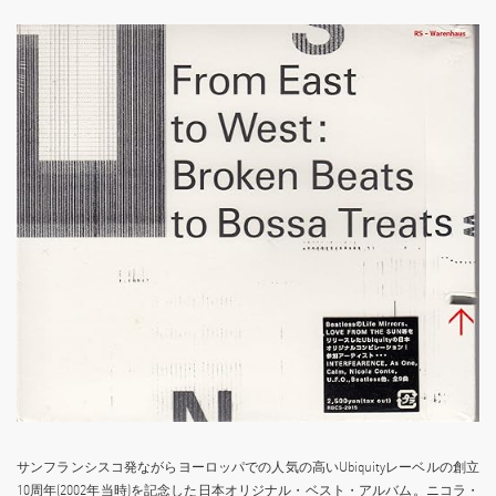
サンフランシスコ発ながらヨーロッパでの人気の高いUbiquityレーベルの創立
10周年(2002年当時)を記念した日本オリジナル・ベスト・アルバム。ニコラ・