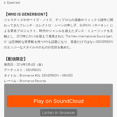
6. Eyeshield
【WHO IS GENER8ION?】
ジャスティスやボーイズ・ノイズ、ディプロらの楽曲やリミックス諸作に関
わってきたフレンチ・エレクトロ・シーンの申し子、SURKIN（サーキン）に
よる変名プロジェクト。時代やジャンルを超えたダンス・ミュージックを主
軸とし、2015年にM.I.Aを迎えて発表された”The New International Sound (part.
II) ”は圧倒的な世界観を持つMVも話題になり、音楽だけではないGENER8ION
のエッジ―なスタイルそのものが注目を集めた。
【配信限定】
発売日：2016年3月4日（金）
アーティスト：GENR8ION
タイトル：Bromance #26: GENER8ION – G8N003
レーベル：Bromance Records