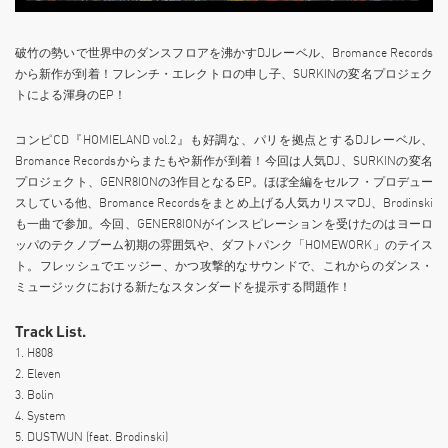
破竹の勢いで世界中のダンスフロアを沸かすDJレーベル、Bromance Records
から新作が到着！フレンチ・エレクトロの申し子、SURKINの変名プロジェク
トによる渾身のEP！
コンピCD『HOMIELAND vol.2』も好調な、パリを拠点とするDJレーベル、
Bromance Recordsからまたもや新作が到着！今回は人気DJ、SURKINの変名
プロジェクト、GENR8IONの3作目となるEP。ほぼ全編をセルフ・プロデュー
スしている他、Bromance Recordsをまとめ上げる人気カリスマDJ、Brodinski
も一曲で参加。今回、GENER8IONがインスピレーションを受けたのはヨーロ
ッパのテクノブーム初期の雰囲気や、ダフトパンク「HOMEWORK」のテイス
ト。フレッシュでエッジー、かつ攻撃的なサウンドで、これからのダンス・
ミュージックにおける新たなスタンダードを提示する問題作！
Track List.
1. H808
2. Eleven
3. Bolin
4. System
5. DUSTWUN (feat. Brodinski)