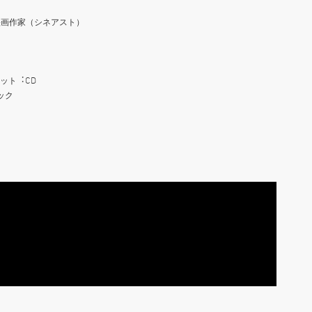
映画作家（シネアスト）
ーマット︓CD
ック