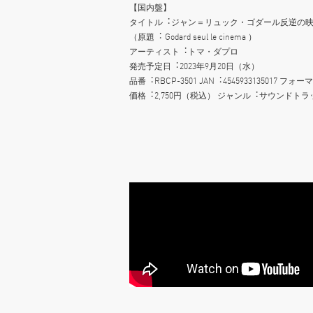
【国内盤】
タイトル︓ジャン＝リュック・ゴダール反逆の
（原題︓ Godard seul le cinema ）
アーティスト︓トマ・ダプロ
発売予定⽇︓2023年9⽉20⽇（⽔）
品番︓RBCP-3501 JAN︓4545933135017 フォ
価格︓2,750円（税込） ジャンル︓サウンドトラ