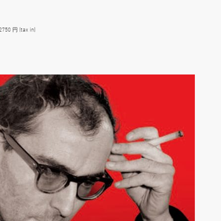
0 円 (tax in)