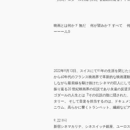
映画とは何か？ 無だ 何が望みか？ すべて 何
ーーーJLG
2022年9⽉13⽇、スイスにて91年の⽣涯を閉じ
から60年代のフランス映画界で⾰新的な映画運
しながら最前線を駆け抜けたシネマの巨⼈にし
振り返る20 世紀映画界の伝説であり永遠の反逆
ゴダールの⼈⽣とは︖その伝説の陰に隠された
タリー。 そして⾳楽を担当するのは、ドキュ
ニウム、⾼らかに響くトランペット、繊細なピ
9. 22 (fri)
新宿シネマカリテ、シネスイッチ銀座、ユーロ