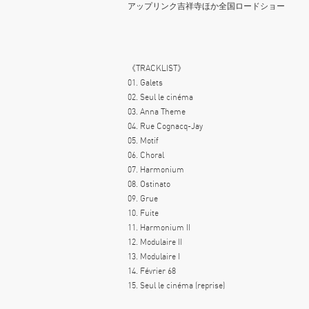
アップリンク吉祥寺ほか全国ロードショー
《TRACKLIST》
01. Galets
02. Seul le cinéma
03. Anna Theme
04. Rue Cognacq-Jay
05. Motif
06. Choral
07. Harmonium
08. Ostinato
09. Grue
10. Fuite
11. Harmonium II
12. Modulaire II
13. Modulaire I
14. Février 68
15. Seul le cinéma (reprise)