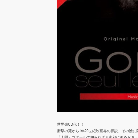
世界発CD化！！
衝撃の死から1年20世紀映画界の伝説、その陰に
「人間」ゴダールの知られざる素顔に迫るドキ