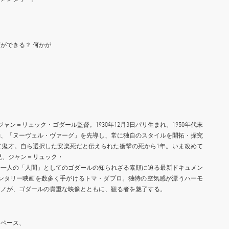
ができる？ 何かが
たジャン＝リュック・ゴダール監督。1930年12⽉3⽇パリ⽣まれ。1950年代末
動、「ヌーヴェル・ヴァーグ」を先導し、常に独⾃のスタイルを開拓・探究
て⻤才。⾃ら選択した安楽死だと伝えられた衝撃の死から1年。いま改めて
児、ジャン＝リュック・
、⼀⼈の「⼈間」としてのゴダールの知られざる素顔に迫る最新ドキュメン
メンタリー映画を数多く⼿がけるトマ・ダプロ。独特の空気感が漂うハーモ
アノが、ゴダールの貴重な映像とともに、観る者を魅了する。
スペース、