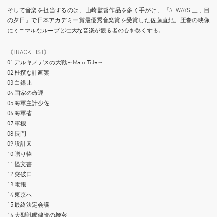
そして音楽を担当するのは、山崎監督作品を多く手がけ、『ALWAYS 三丁目
の夕日』で日本アカデミー賞最優秀音楽賞を受賞した佐藤直紀。圧巻の映像
にミニマルなループと壮大な音楽が観る者の心を熱くする。
《TRACK LIST》
01.アルキメデスの大戦～Main Title～
02.杜撰な計画案
03.白銀比
04.国家の命運
05.海軍主計少佐
06.海軍省
07.軍機
08.長門
09.設計図
10.贈り物
11.怪文書
12.突破口
13.電報
14.東京へ
15.最終決定会議
16.大型戦艦建造の機密