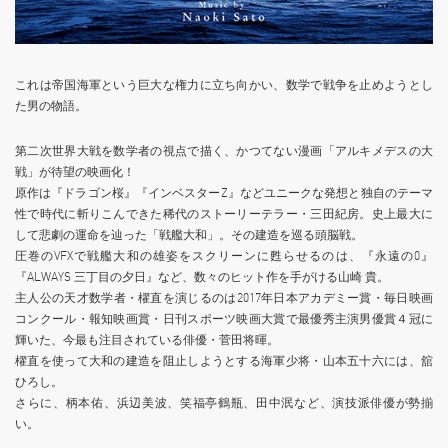
これは帝国海軍という巨大な権力に立ち向かい、数学で戦争を止めようとし
た男の物語。
第二次世界大戦を数学者の視点で描く、かつてない漫画「アルキメデスの大
戦」が待望の映画化！
原作は『ドラゴン桜』『インベスターZ』などユニークな発想と独自のテーマ
性で時代に斬りこんできた稀代のストーリーテラー・三田紀房。史上最大に
して悲劇の運命を辿った「戦艦大和」。その建造を巡る頭脳戦。
圧巻のVFXで戦艦大和の雄姿をスクリーンに甦らせるのは、『永遠の0』
『ALWAYS 三丁目の夕日』など、数々のヒット作を手がける山崎 貴。
主人公の天才数学者・櫂直を演じるのは2017年日本アカデミー賞・毎日映画
コンクール・報知映画賞・日刊スポーツ映画大賞で最優秀主演男優賞４冠に
輝いた、今最も注目されている俳優・菅田将暉。
櫂直を使って大和の建造を阻止しようとする海軍少将・山本五十六には、舘
ひろし。
さらに、柄本佑、浜辺美波、笑福亭鶴瓶、田中泯など、演技派俳優が勢揃
い。