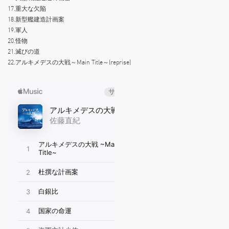
17.重大な欠陥
18.新型艦建造計画案
19.軍人
20.怪物
21.滅びの道
22.アルキメデスの大戦～Main Title～(reprise)