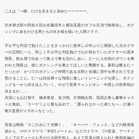
二人は「一瞬」だけを生きると決めたーーーーー。
沢木耕太郎の同名小説を佐藤浩市と横浜流星のダブル主演で映画化し、ボク
シングに命をかける男たちの生き様を描いた人間ドラマ。
不公平な判定で負けたことをきっかけに渡米し40年ぶりに帰国した元ボクサ
ーの広岡仁一と、同じく不公平な判定負けで心が折れていたボクサーの黒木
翔吾。飲み屋で出会って路上で拳を交わしあい、仁一に人生初のダウンを奪
われた翔吾は、彼にボクシングを教えてほしいと懇願する。最初は断る仁一
だったが、かつてのボクシング仲間である次郎と佐瀬に背中を押されて引き
受けることに。仁一は自信満々な翔吾に激しいトレーニングを課し、ボクシ
ングを一から叩き込んでいく。やがて世界チャンピオン・中西との世界戦が
決まるが……。
共演にも山口智子、橋本環奈、哀川翔、片岡鶴太郎、窪田正孝ら豪華キャス
トが集結。「ラーゲリより愛を込めて」「護られなかった者たちへ」の瀬々
敬久監督がメガホンをとった。
音楽は映画「そこのみにて光輝く」、「オーバー・フェンス」などの映画音
楽から、NHKドラマ10「半径5メートル」などのドラマ、CM音楽、アーティ
ストプロデュースも手がける田中拓人。あえて音楽が抑えられた映画本編の