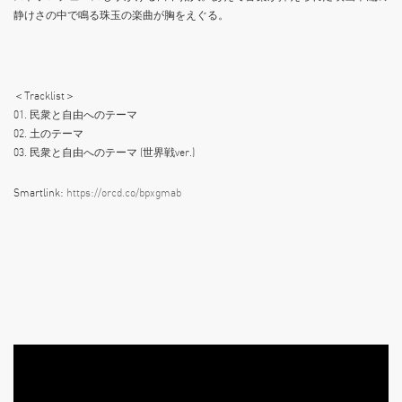
静けさの中で鳴る珠玉の楽曲が胸をえぐる。
＜Tracklist＞
01. 民衆と自由へのテーマ
02. 土のテーマ
03. 民衆と自由へのテーマ (世界戦ver.)
Smartlink:
https://orcd.co/bpxgmab