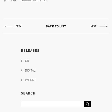
レーベル ‏ : ‎ Rambling RECORDS
RELEASES
CD
DIGITAL
IMPORT
SEARCH