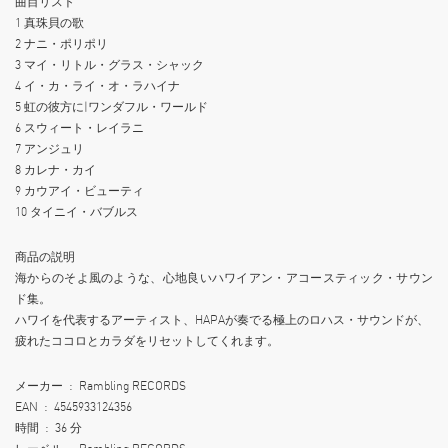
曲目リスト
1 真珠貝の歌
2 ナニ・ポリポリ
3 マイ・リトル・グラス・シャック
4 イ・カ・ライ・オ・ラハイナ
5 虹の彼方に|ワンダフル・ワールド
6 スウィート・レイラニ
7 アンジュリ
8 カレナ・カイ
9 カウアイ・ビューティ
10 タイニイ・バブルス
商品の説明
海からのそよ風のような、心地良いハワイアン・アコースティック・サウン
ド集。
ハワイを代表するアーティスト、HAPAが奏でる極上のロハス・サウンドが、
疲れたココロとカラダをリセットしてくれます。
メーカー ‏ : ‎ Rambling RECORDS
EAN ‏ : ‎ 4545933124356
時間 ‏ : ‎ 36 分