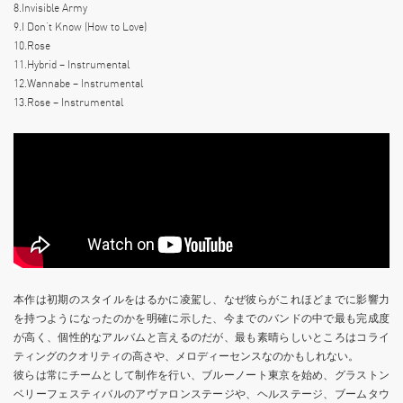
8.Invisible Army
9.I Don’t Know (How to Love)
10.Rose
11.Hybrid – Instrumental
12.Wannabe – Instrumental
13.Rose – Instrumental
本作は初期のスタイルをはるかに凌駕し、なぜ彼らがこれほどまでに影響力
を持つようになったのかを明確に示した、今までのバンドの中で最も完成度
が高く、個性的なアルバムと言えるのだが、最も素晴らしいところはコライ
ティングのクオリティの高さや、メロディーセンスなのかもしれない。
彼らは常にチームとして制作を行い、ブルーノート東京を始め、グラストン
ベリーフェスティバルのアヴァロンステージや、ヘルステージ、ブームタウ