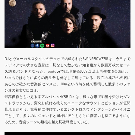
DJとヴォーカルスタイルのデュオで結成されたSWINGROWERSは、今日まで
メディアでの大きな宣伝は一切なしで数少ない知名度から数百万枚のセール
ス誇るバンドとなった。youtubeでは現在4500万回以上再生数を記録し、
Spotifyではさらに多くの再生数を伸ばして続けている。現在の成功の根底に
あるのは確かな音楽的センスと、10年という時を経て蓄積した数多くのファ
ン達の着実な口コミ。
最高傑作ともいえる本アルバム＜HYBRID＞は、様々な形で影響を受けたダン
ストラックから、変化し続ける彼らのユニークなサウンドとビジョンが垣間
見れるだろう。驚異的に伸びているエレクトロスウィングシーンのパイオニ
アとして、多くのレジェンドと同様に彼らもさらに影響力を持てるようにな
るため、音楽シーンの垣根を越え切磋琢磨している。