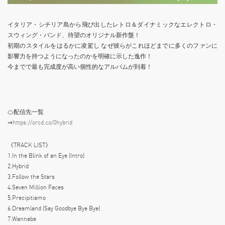
イタリア・シチリア島から飛び出したレトロ＆ダイナミックなエレクトロ・
スウィング・バンド、待望のオリジナル新作盤！
初期のスタイルをはるかに凌駕し なぜ彼らがこれほどまでに多くのファンに
影響力を持つようになったのかを明確に示した逸作！
今までで最も完成度が高い個性的なアルバムが到着！
🍊配信先一覧
⇒
https://orcd.co/0hybrid
《TRACK LIST》
1.In the Blink of an Eye (Intro)
2.Hybrid
3.Follow the Stars
4.Seven Million Faces
5.Precipitiamo
6.Dreamland (Say Goodbye Bye Bye)
7.Wannabe