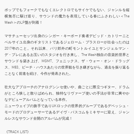
ポップでもフォークでもなくエレクトロでもサイケでもない、ジャンルを縦
横無尽に駆け巡り、サウンドの魔力を表現している春にふさわしい＜The
Wash＞のLP盤が到着！
マサチューセッツ出身のシンガー・キーボード奏者デビッド・カトリーニと
ベルサイユ出身のギタリストであるジェローム・プラスローが出会ったのは
2017年のこと。それ以来、パリ郊外の町モントルイユとサンジェルマン・
デ・プレにあるお互いのスタジオを行き来し、The Wash独自の音楽的世界と
サウンドを築き上げ、MGMT、フェニックス、ザ・ウォー・オン・ドラッグ
ス、M83、ビーチ・ハウスあたりの世界観を引き継ぎながら、過去を振り返る
ことなく前進を続け、今作が発表された。
壮大なアプローチのアナログシンセ使いや、曲ごとに際立つギター、ドラム
がところ狭しと散りばめられ、独特なリヴァーブ使いの手法が非常に爽やか
なデビューアルバムとなっている本作。
ニューウェイブの旗手でありUKロックの世界的グループであるデペッシュ・
モードのプロデューサーであるデイヴ・バスコムをミキサーに迎え、ジャン
ルレスなサウンド全開のアルバムが完成！
《TRACK LIST》