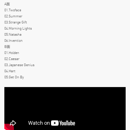
A面
01.Twoface
02.Summer
03.Strange Gift
04.Morning Lights
05.Natasha
06.Invention
B面
01.Holden
02.Caesar
03.Japanese Genius
04.Hart
05.Get On By