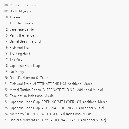
08. Miyagi Intercedes
09. On To Miyagi’s
10. The Pact
11. Troubled Lovers
12. Japanese Sander
13. Paint The Fence
14. Daniel Sees The Bird
15. Fish And Train
16. Training Hard
17. The Kiss
18. Japanese Hand Clap
19. No Mercy
20. Daniel’s Moment Of Truth
21. Fish And Train (ALTERNATE ENDING) (Additional Music)
22. Miyagi Rattles Bones (ALTERNATE ENDING) (Additional Music)
23. Fascination (Additional Music)
24. Japanese Hand Clap (OPENING WITH OVERLAY) (Additional Music)
25. Japanese Hand Clap (ALTERNATE OPENING) (Additional Music)
26. No Mercy (OPENING WITH OVERLAY) (Additional Music)
27. Daniel’s Moment Of Truth (ALTERNATE TAKE) (Additional Music)