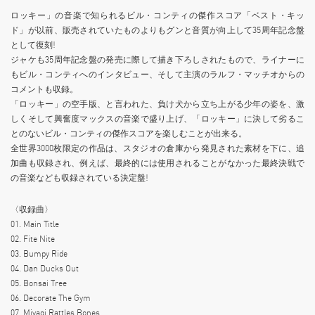
ロッキー」の音楽で知られるビル・コンティの傑作スコア「ベスト・キッ
ド」が以前、販売されていたものよりもグンと音質が向上して35周年記念盤
として復刻!
ジャケも35周年記念盤の発売に際して描き下ろしされたもので、ライナーに
もビル・コンティへのインタビュー、そして主演のラルフ・マッチオからの
コメントも収録。
「ロッキー」の空手版、と言われた、負け犬から立ち上がる少年の姿を、激
しくそして興奮度マックスの音楽で盛り上げ、「ロッキー」に決して劣るこ
とのないビル・コンティの傑作スコアを楽しむことが出来る。
全世界3000枚限定の作品は、スタジオの倉庫から発見された素材を下に、追
加曲も収録され、例えば、最終的には使用されることがなかった最終決戦で
の音楽なども収録されている決定盤!
〈収録曲〉
01. Main Title
02. Fite Nite
03. Bumpy Ride
04. Dan Ducks Out
05. Bonsai Tree
06. Decorate The Gym
07. Miyagi Rattles Bones