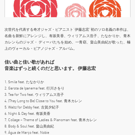
次世代を代表する奇才ジャズ・ピアニスト“伊藤志宏”初のソロ名義の本作は、
名曲を新鮮にアレンジし、有坂美香、ウィリアムス浩子、たなかりか、青木
カレンらのジャズ・ ディーバたちを始め、一青窈、畠山美由紀が歌った、極
上のヴォーカル・ピアノジャズ・アルバム。
佳い曲と佳い歌があれば
音楽はずっと続くのだと思います。 伊藤志宏
1. Smile feat. たなかりか
2. Garota de Ipanema feat. 行川さをり
3. Tea for Two feat. ウィリアムス浩子
4. (They Long to Be) Close to You feat. 青木カレン
5. Waltz for Debby feat. 古賀夕紀子
6. Night & Day feat. 有坂美香
7. Collage – Theme of Ladies & Pianoman feat. 青木カレン
8. Body & Soul feat. 畠山美由紀
9. Água de Março feat. Nobie