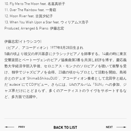
10. Fly Me to The Moon feat. 名嘉真祈子
11. Over The Rainbow feat. 一青窈
12. Moon River feat. 古賀夕紀子
13. When You Wish Upon a Star feat. ウィリアムス浩子
Produced, Arranged & Piano: 伊藤志宏
伊藤志宏(イトウシコウ)
（ピアノ、アコーディオン）1977年8月28日生まれ
5歳の頃より祖父の岸川基彦にクラシックピアノを師事する。14歳の時に東京
交響楽団とベートーヴェンのピアノ協奏曲第3番を共演し好評を博す。慶応義
塾大学経済学部入学後、セロニアス・モンクのソロピアノを聴いて衝撃を受
け、独学でジャズピアノを会得。23歳の頃からプロとして活動を開始。島裕
介とのデュオ“Shima&ShikouDUO”、アコーディオン奏者として北田学と組ん
だ“audace”にてCDデビュー。さらには、UAのアルバム『SUN』への参加、ジ
ャズ界だけにとどまらず、多くのアーティストのライヴをサポートするな
ど、多方面で活躍中。