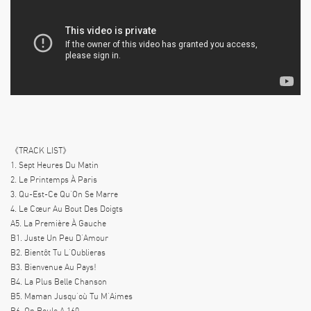
《TRACK LIST》
1. Sept Heures Du Matin
2. Le Printemps À Paris
3. Qu-Est-Ce Qu’On Se Marre
4. Le Cœur Au Bout Des Doigts
A5. La Première À Gauche
B1. Juste Un Peu D’Amour
B2. Bientôt Tu L’Oublieras
B3. Bienvenue Au Pays!
B4. La Plus Belle Chanson
B5. Maman Jusqu’où Tu M’Aimes
B6. On Roule A 160