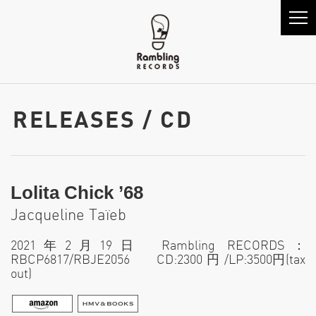
RELEASES / CD
Lolita Chick ’68
Jacqueline Taïeb
2021年2月19日 Rambling RECORDS：
RBCP6817/RBJE2056 CD:2300 円 /LP:3500円(tax
out)