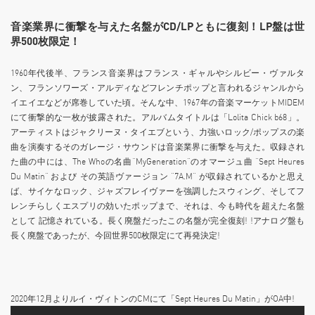
音楽業界に衝撃を与えた名盤がCD/LPともに復刻！LP盤は世
界500枚限定！
1960年代後半、フランス音楽界はフランス・ギャルやシルビー・ヴァルタ
ン、フランソワーズ・アルディなどフレンチポップと言われるジャンルから
イエイエなどが席巻していた頃。そんな中、1967年の音楽マーケットMIDEM
にて衝撃的な一枚が披露された。アルバムタイトルは「Lolita Chick b68」。
アーティストはジャクリーヌ・タイエブという、力強いロック/ポップスの楽
曲を演奏するそのガレージ・サウンドは音楽業界に衝撃を与えた。収録され
た曲の中には、The Whoの名曲”MyGeneration”のオマージュ曲 “Sept Heures
Du Matin” および その英語ヴァージョン “7A.M” が収録されているかと思え
ば、サイケなロック、ジャズフレイヴァーを強調したスウィング、そしてフ
レンチらしくエスプリの効いたポップまで、それは、今も時代を超えた名盤
として 記憶されている。長く廃盤だったこの名盤が完全復刻! !アナログ盤も
長く廃盤であったが、今回世界500枚限定にて再発決定!
2020年12月よりルイ・ヴィトンのCMにて「Sept Heures Du Matin」がOA中!