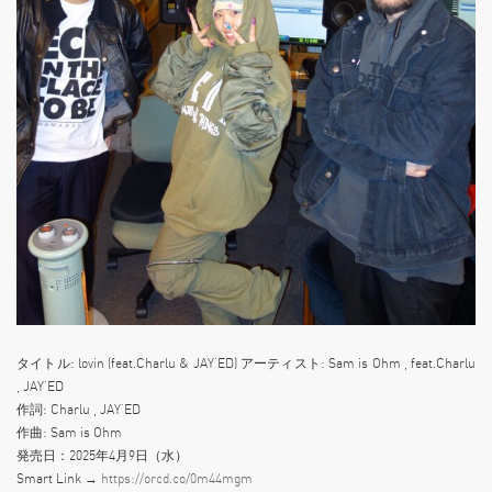
タイトル: lovin (feat.Charlu & JAY’ED) アーティスト: Sam is Ohm , feat.Charlu
, JAY’ED
作詞: Charlu , JAY’ED
作曲: Sam is Ohm
発売日：2025年4月9日（水）
Smart Link →
https://orcd.co/0m44mgm