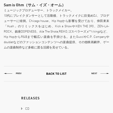
Sam is Ohm（サム・イズ・オーム）
ミュージックプロデューサー、トラックメイカー。
10代にブレイクダンサーとして活動後、トラックメイクに目覚めDJ、プロデ
ューサーに傾倒。Chicago house、Hip Hopから影響を受けており、倖田來末
「Hush」のリミックスをはじめ、Kick a ShowやKEN THE 390、ZEN-LA-
ROCK、鎮座DOPENESS、Aile The Shota,REIKO,ゴスペラーズ,s**t kingzなど、
Hip HopからR&Bまで幅広い楽曲を手掛ける。またGucciやC.P. Companyや
doubletなどのファッションコンテンツへの楽曲提供、その他映画劇伴、ゲー
ムの楽曲制作など多岐に渡る活躍を見せている。
RELEASES
CD