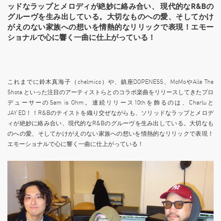
ッドなラップとメロディが絶妙に絡み合い、 現代的なR&Bの
グルーヴを生み出している。大切なものへの愛、そしてかけ
がえのない家族への想いを情熱的なリリックで表現！エモー
ショナルで心に響く一曲に仕上がっている！
これまでに鈴木真海子（chelmico）や、鎮座DOPENESS、MoMoやAile The
Shota といった注目のアーティストらとのコラボ楽曲をリリースしてきたプロ
デューサーのSam is Ohm。連続リリース10thを飾るのは、Charluと
JAY’ED！！R&Bのテイストを織り交ぜながらも、ソリッドなラップとメロデ
ィが絶妙に絡み合い、現代的なR&Bのグルーヴを生み出している。大切なも
のへの愛、そしてかけがえのない家族への想いを情熱的なリリックで表現！
エモーショナルで心に響く一曲に仕上がっている！