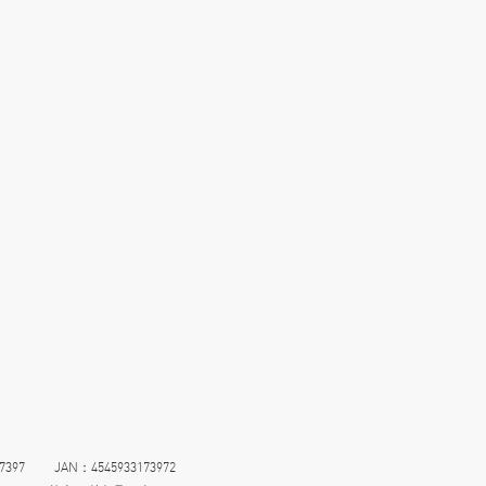
7 JAN：4545933173972