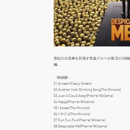
世紀の大泥棒を目指す怪盗グルーが孤児の3姉
編。
〈収録曲〉
01.Scream(CeeLo Green)
02.Another Irish Drinking Song(The Minions)
03.Just A Cloud Away(Pharrel Williams)
04.Happy(Pharrel Williams)
05.I Swear(The Minions)
06.Y.M.C.A(The Minions)
07.Fun,Fun,Fun(Pharrel Williams)
08.Despicable Me(Pharrel Williams)