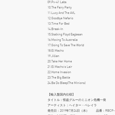
09.Px-41 Labs
10.The Fairy Party
11.Lucy And The AVL
12.Goodbye Nefario
13.Time For Bed
14.Break-In
15.Stalking Floyd Eaglesan
16.Moving To Australia
17.Going To Save The World
18.El Macho
19.Jillian
20.Take Her Home
21.El Macho’s Lair
22.Home Invasion
23.The Big Battle
24.Ba Do Bleep(The Minions)
【輸入盤国内仕様】
タイトル：怪盗グルーのミニオン危機一発
アーティスト：ヘイター・ペレイラ
発売日：2019年7月24日（水） 品番：RBCP-739