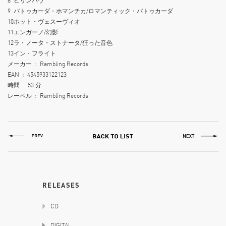
8
ビリンバウ
9
バトゥカーダ・ホマンチカ/ロマンティック・バトゥカーダ
10
ホット・ヴェスーヴィオ
11
エンガーノ/幻影
12
ラ・ノータ・ストナータ/狂った音色
13
イン・フライト
メーカー ‏ : ‎
Rambling Records
EAN ‏ : ‎
4545933122123
時間 ‏ : ‎
53 分
レーベル ‏ : ‎
Rambling Records
RELEASES
CD
DIGITAL