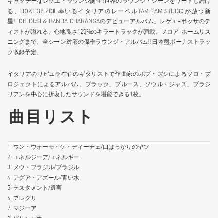
キャッチーなレゲエ・ラウンジ誕生!世界のラウンジ・シーンをリードし続け
る、DOKTOR ZOIL率いるイタリアのレーベルTAM TAM STUDIOが放つ新
星!BOB DUSI & BANDA CHARANGAのデビューアルバム。レゲエ~ボッサのテ
ィストが溢れる、心地良さ120%のキラートラックが満載。フロア~ホームリス
ニングまで、全シーン対応の傑作ラウンジ・アルバム!!日本盤ボーナストラッ
ク収録予定。
イタリアのリビエラ在住のギタリストで作曲家のボブ・ズシによるソロ・プ
ロジェクトによるアルバム。ブラック、ブルース、ソウル・ジャズ、ブラジ
リアンを中心に折衷したサウンドを堪能できる1枚。
曲目リスト
1
ウン・ウォーモ・ケ・ディーチェ/口ばっかりのヤツ
2
エネルジーア/エネルギー
3
メウ・ブラジル/ブラジル
4
アグア・アズール/青い水
5
テスタメント/遺言
6
アレグリ
7
マジーア