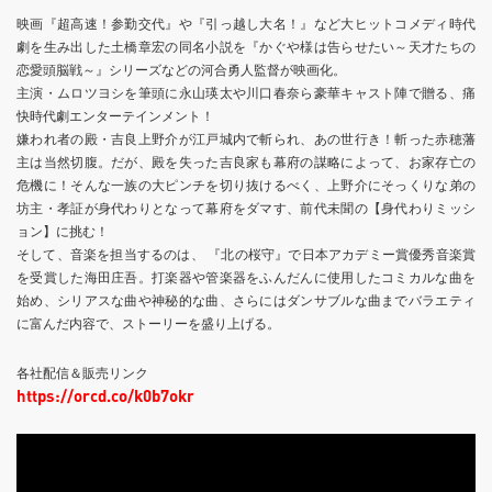
映画『超高速！参勤交代』や『引っ越し大名！』など大ヒットコメディ時代
劇を生み出した土橋章宏の同名小説を『かぐや様は告らせたい～天才たちの
恋愛頭脳戦～』シリーズなどの河合勇人監督が映画化。
主演・ムロツヨシを筆頭に永山瑛太や川口春奈ら豪華キャスト陣で贈る、痛
快時代劇エンターテインメント！
嫌われ者の殿・吉良上野介が江戸城内で斬られ、あの世行き！斬った赤穂藩
主は当然切腹。だが、殿を失った吉良家も幕府の謀略によって、お家存亡の
危機に！そんな一族の大ピンチを切り抜けるべく、上野介にそっくりな弟の
坊主・孝証が身代わりとなって幕府をダマす、前代未聞の【身代わりミッシ
ョン】に挑む！
そして、音楽を担当するのは、 『北の桜守』で日本アカデミー賞優秀音楽賞
を受賞した海田庄吾。打楽器や管楽器をふんだんに使用したコミカルな曲を
始め、シリアスな曲や神秘的な曲、さらにはダンサブルな曲までバラエティ
に富んだ内容で、ストーリーを盛り上げる。
各社配信＆販売リンク
https://orcd.co/k0b7okr