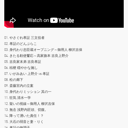
01. やさぐれ孝証 三文役者
02. 孝証のどんぶらこ
03. 身代わり忠臣蔵オープニング～御用人 柳沢吉保
04. きたる勅使饗応～高家旗本 吉良上野介
05. 吉良家末弟 吉良孝証
06. 桔梗 穏やかな施し
07. いがみあい 上野介 vs 孝証
08. 松の廊下
09. 斎藤宮内の立案
10. 身代わりミッション 其の一
11. 狂気 清水一学
12. 疑いの視線～御用人 柳沢吉保
13. 無念 浅野内匠頭、切腹。
14. 降って湧いた責任！？
15. 大石の弱音と妻・りく
16. 孝証の御調子