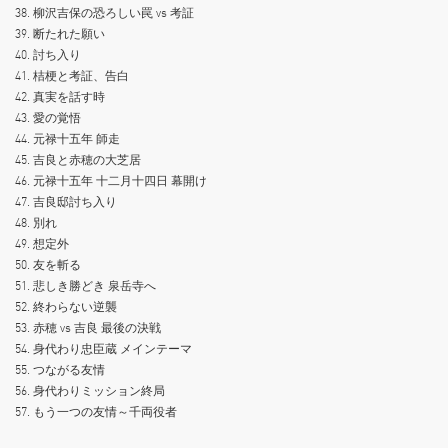
38. 柳沢吉保の恐ろしい罠 vs 考証
39. 断たれた願い
40. 討ち入り
41. 桔梗と考証、告白
42. 真実を話す時
43. 愛の覚悟
44. 元禄十五年 師走
45. 吉良と赤穂の大芝居
46. 元禄十五年 十二月十四日 幕開け
47. 吉良邸討ち入り
48. 別れ
49. 想定外
50. 友を斬る
51. 悲しき勝どき 泉岳寺へ
52. 終わらない逆襲
53. 赤穂 vs 吉良 最後の決戦
54. 身代わり忠臣蔵 メインテーマ
55. つながる友情
56. 身代わりミッション終局
57. もう一つの友情～千両役者