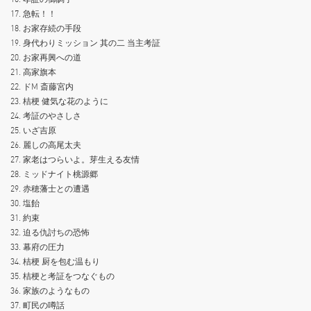
17. 急転！！
18. お家存続の手段
19. 身代わりミッション 其の二 当主考証
20. お家再興への道
21. 高家旗本
22. ドM 斎藤宮内
23. 桔梗 健気な花のように
24. 考証のやさしさ
25. いざ吉原
26. 麗しの高尾太夫
27. 家老はつらいよ。芽生える友情
28. ミッドナイト桃源郷
29. 赤穂藩士との遭遇
30. 塩飴
31. 約束
32. 迫る仇討ちの恐怖
33. 幕府の圧力
34. 桔梗 厨を包む温もり
35. 桔梗と考証をつなぐもの
36. 家族のようなもの
37. 町民の噂話