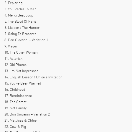
2. Exploring
3. You Parlez To Me?
4. Merci Beaucoup
5. The Blood Of Paris
6. Liaison / The Hunter
7. Going To Brocante
8. Don Giovanni – Variation 1
9. Viager
10. The Other Woman
11. Asterisk
12. Old Photos
13. I’m Not Impressed
14. English Lesson? Chloe’s Invitation
15. You’ve Been Warned
16. Childhood
17. Reminiscence
18. The Comet
19. Not Family
20. Don Giovanni – Variation 2
21. Matthias & Chloe
22. Cow & Pig