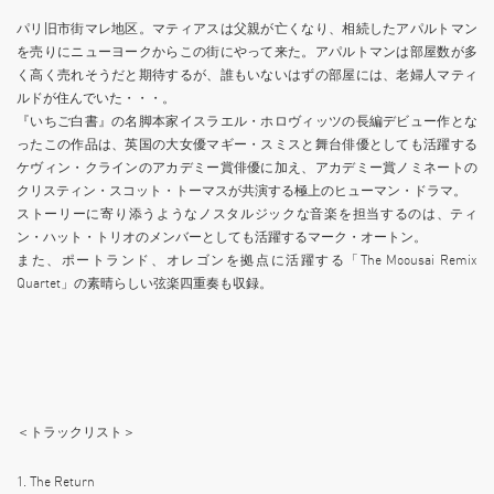
パリ旧市街マレ地区。マティアスは父親が亡くなり、相続したアパルトマン
を売りにニューヨークからこの街にやって来た。アパルトマンは部屋数が多
く高く売れそうだと期待するが、誰もいないはずの部屋には、老婦人マティ
ルドが住んでいた・・・。
『いちご白書』の名脚本家イスラエル・ホロヴィッツの長編デビュー作とな
ったこの作品は、英国の大女優マギー・スミスと舞台俳優としても活躍する
ケヴィン・クラインのアカデミー賞俳優に加え、アカデミー賞ノミネートの
クリスティン・スコット・トーマスが共演する極上のヒューマン・ドラマ。
ストーリーに寄り添うようなノスタルジックな音楽を担当するのは、ティ
ン・ハット・トリオのメンバーとしても活躍するマーク・オートン。
また、ポートランド、オレゴンを拠点に活躍する「The Moousai Remix
Quartet」の素晴らしい弦楽四重奏も収録。
＜トラックリスト＞
1. The Return