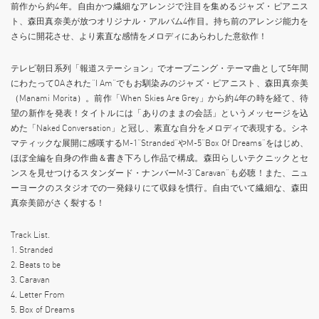
前作から約4年。自由かつ繊細なアレンジで注目を集めるジャズ・ピアニス
ト、森田真奈美が放つオリジナル・アルバム4作目。持ち前のアレンジ能力を
さらに開花させ、より素直な感情をメロディにあらわした意欲作！
テレビ朝日系列「報道ステーション」でオープニング・テーマ曲として5年間
にわたってOAされた“I Am”でもお馴染みのジャズ・ピアニスト、森田真奈美
（Manami Morita）。前作「When Skies Are Grey」から約4年の時を経て、待
望の新作を発表！タイトルには「ありのままの会話」というメッセージを込
めた「Naked Conversation」と冠し、素直な自分をメロディで表現する。シネ
マティックな展開に感嘆するM-1”Stranded”やM-5“Box Of Dreams”をはじめ、
ほぼ全編を自身の作曲＆書き下ろし作品で構成。森田らしいテクニックとセ
ンスを見せつけるスタンダード・ナンバーM-3”Caravan”も必聴！また、ニュ
ーヨークのスタジオでの一発録りにて収録を慣行。自由でいて繊細な、森田
真奈美節がさく裂する！
Track List.
1. Stranded
2. Beats to be
3. Caravan
4. Letter From
5. Box of Dreams