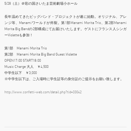
5/28（土）＠彩の国さいたま芸術劇場小ホール
長年温めてきたビッグバンド・プロジェクトが遂に始動。オリジナル、アレ
ンジ等、Manamiワールドが炸裂。第1部Manami Morita Trio、第2部Manami
Morita Big Bandの2部構成にてお届けいたします。ゲストにフランス人シンガ
ーVioletteも参加！
第1部 Manami Morita Trio
第2部 Manami Morita Big Band Guest:Violette
OPEN17:00 START18:00
Music Charge 大人 ￥4,500
中学生以下 ￥3,000
※中学生以下は、ご入場時に学生証等の身分証のご提示をお願い致します。
http://www.confetti-web.com/detail.php?tid=33042