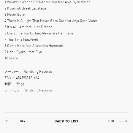
1 Wouldn’t Wanna Go Without You feat.Anja Oyen Vister
2 Kosmisk Break Lapskaus
3 Never Sure
4 There Is A Light That Never Goes Out feat.Anja Oyen Vister
5 It’s All I Am feat.Hilde Drange
6 Everytime You Go feat.Alexandra Hamnede
7 This Time feat.Aneh
8 Come Here feat.Alexandra Hamnede
9 Uchu Ryokou feat.Piya
10 Scars
メーカー ‏ : ‎ Rambling Records
EAN ‏ : ‎ 4545933121614
時間 ‏ : ‎ 59 分
レーベル ‏ : ‎ Rambling Records