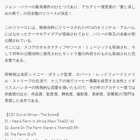
ジョン・バリーの最高傑作のひとつであり、アカデミー賞受賞の『愛と哀し
みの果て』の完全盤のリリースが決定！
このリリースには、映画当時にリリースされたMCAのオリジナル・アルバム
にはなかったテーマやアイデアが収録されており、バリーの珠玉の名曲が初
公開されている。
そこには、スコアのオルタナティブやソース・ミュージックも収録され、そ
して85年の公開当時に発売されたサントラ盤の内容そのものも収録された完
全盤である。
同映画は名匠シドニー・ポラック監督、ロバート・レッドフォードとメリ
ル・ストリープの主演で、ケニアの地でコーヒー農園を経営する女性とイギ
リス人ハンターの情熱的な恋愛を描いたもので、その年のアカデミー賞では
作曲賞のほか、作品賞、監督賞、脚色賞、撮影賞、美術賞、音響賞の7部門を
受賞した名作である。
【CD1 Out of Africa – The Score】
01. I Had A Farm In Africa (Main Title)(3:16)
02. Alone On The Farm (Karen’s Theme)(0:59)
03. The Farm (0:47)