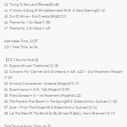
43. Trying To Get Land [Revised](0:48)
44. If I Know A Song Of Africa(Alternate) (W.W. & Harp Opening)(2:16)
45. Out Of Africa – End Credits [Wild](2:51)
46. Theme No. 1 On Oboe (1:55)
47. Theme No. 2 On Oboe (1:43)
Alternates Time: 22:57
CD 1 Total Time: 64:36
【CD 2 Source Music】
01. Siyawe (African Traditional) (2:15)
02. Concerto For Clarinet And Orchestra In A(K. 622) – 2nd Movement (Mozart)
(7:29)
03. Sinfonia Concertante – Andante (Mozart)(10:17)
04. Divertimento In D (K. 136) (Mozart)(13:07)
05. Piano Sonata In A – 1st Movement (Mozart)(4:22)
06. The Flowers That Bloom In The Spring(W.S. Gilbert/Arthur Sullivan) (1:32)
07. Duet – From The Mikado (W.S.Gilbert/Arthur Sullivan) (2:14)
08. Let The Rest Of The World Go By (Ernest R.Ball/J. Keirn Brennan) (3:17)
Total Source Music Time: 44:33