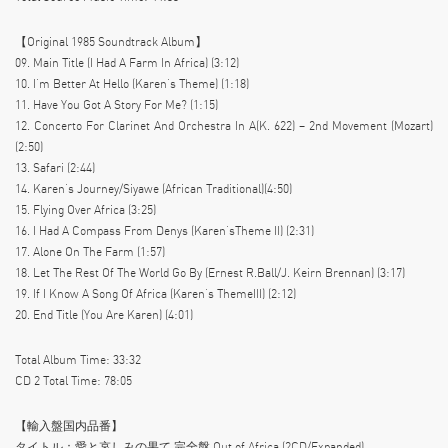
【Original 1985 Soundtrack Album】
09. Main Title (I Had A Farm In Africa) (3:12)
10. I’m Better At Hello (Karen’s Theme) (1:18)
11. Have You Got A Story For Me? (1:15)
12. Concerto For Clarinet And Orchestra In A(K. 622) – 2nd Movement (Mozart)
(2:50)
13. Safari (2:44)
14. Karen’s Journey/Siyawe (African Traditional)(4:50)
15. Flying Over Africa (3:25)
16. I Had A Compass From Denys (Karen’sTheme II) (2:31)
17. Alone On The Farm (1:57)
18. Let The Rest Of The World Go By (Ernest R.Ball/J. Keirn Brennan) (3:17)
19. If I Know A Song Of Africa (Karen’s ThemeIII) (2:12)
20. End Title (You Are Karen) (4:01)
Total Album Time: 33:32
CD 2 Total Time: 78:05
【輸入盤国内品番】
タイトル：愛と哀しみの果て 完全盤 Out of Africa (2CD/Expanded)