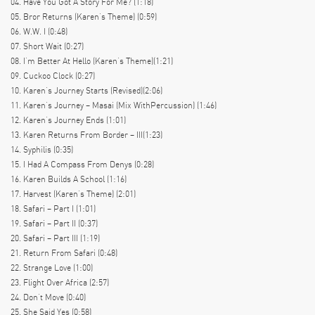
04. Have You Got A Story For Me? (1:18)
05. Bror Returns (Karen’s Theme) (0:59)
06. W.W. I (0:48)
07. Short Wait (0:27)
08. I’m Better At Hello (Karen’s Theme)(1:21)
09. Cuckoo Clock (0:27)
10. Karen’s Journey Starts (Revised)(2:06)
11. Karen’s Journey – Masai (Mix WithPercussion) (1:46)
12. Karen’s Journey Ends (1:01)
13. Karen Returns From Border – III(1:23)
14. Syphilis (0:35)
15. I Had A Compass From Denys (0:28)
16. Karen Builds A School (1:16)
17. Harvest (Karen’s Theme) (2:01)
18. Safari – Part I (1:01)
19. Safari – Part II (0:37)
20. Safari – Part III (1:19)
21. Return From Safari (0:48)
22. Strange Love (1:00)
23. Flight Over Africa (2:57)
24. Don’t Move (0:40)
25. She Said Yes (0:58)