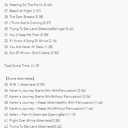
26. Meeting On The Porch (0:46)
27. Beach At Night (1:01)
28. The Dam Breaks (0:38)
29. I Think God Is Coming (0:37)
30. Trying To Get Land (DetachedStrings) (0:44)
31. You’ll Keep Me Then (0:58)
32. If I Know A Song Of Africa (2:16)
33. You Are Karen M’ Sabu (1:28)
34. Out Of Africa – End Credits (2:53)
Total Score Time: 41:39
【Score Alternates】
35. W.W. I. (Alternate) (0:50)
36. Karen’s Journey Starts (Mix WithPercussion) (2:06)
37. Karen’s Journey Starts (MixWithout Percussion) (2:06)
38. Karen’s Journey – Masai (AlternateMix With Percussion) (1:46)
39. Karen’s Journey – Masai (MixWithout Percussion) (1:46)
40. Safari – Part III (Alternate OpeningBar) (1:10)
41. Flight Over Africa (Alternate)(2:58)
42. Trying To Get Land (Alternate)(0:42)