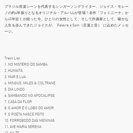
ブラジル音楽シーンを代表するシンガーソングライター、ジョイス・モレー
ノの約4年振りとなるオリジナル・アルバムが登場！名作「フェミニーナ」か
ら40年近くが経った今、ひとりの女性として、そして作曲家として、確かな
人生を歩んできたジョイスが、“Palavra e Som（言葉と音）”に込めたメッセ
ージ。
Track List.
1. NO MISTÉRIO DO SAMBA
2. HUMAITÁ
3. MAR E LUA
4. MINGUS, MILES & COLTRANE
5. DIA LINDO
6. SAMBANDO NO APOCALIPSE
7. CASA DA FLOR
8. O AMOR É O LOBO DO AMOR
9. O POETA NASCE FEITO
10. FORROBODÓ DAS MENINAS
11. AVE MARIA SERENA
12. NA 75