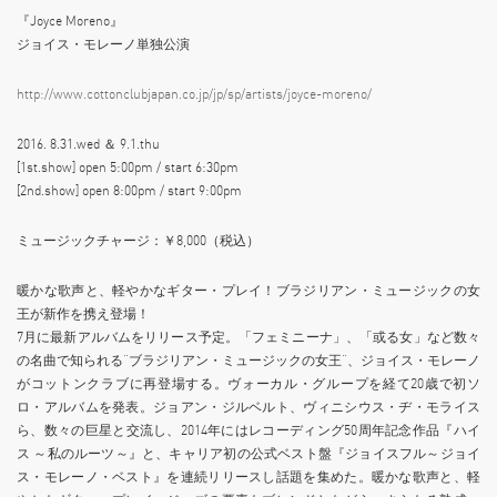
『Joyce Moreno』
ジョイス・モレーノ単独公演
http://www.cottonclubjapan.co.jp/jp/sp/artists/joyce-moreno/
2016. 8.31.wed ＆ 9.1.thu
[1st.show] open 5:00pm / start 6:30pm
[2nd.show] open 8:00pm / start 9:00pm
ミュージックチャージ：￥8,000（税込）
暖かな歌声と、軽やかなギター・プレイ！ブラジリアン・ミュージックの女
王が新作を携え登場！
7月に最新アルバムをリリース予定。「フェミニーナ」、「或る女」など数々
の名曲で知られる“ブラジリアン・ミュージックの女王”、ジョイス・モレーノ
がコットンクラブに再登場する。ヴォーカル・グループを経て20歳で初ソ
ロ・アルバムを発表。ジョアン・ジルベルト、ヴィニシウス・ヂ・モライス
ら、数々の巨星と交流し、2014年にはレコーディング50周年記念作品『ハイ
ス ～私のルーツ～』と、キャリア初の公式ベスト盤『ジョイスフル～ジョイ
ス・モレーノ・ベスト』を連続リリースし話題を集めた。暖かな歌声と、軽