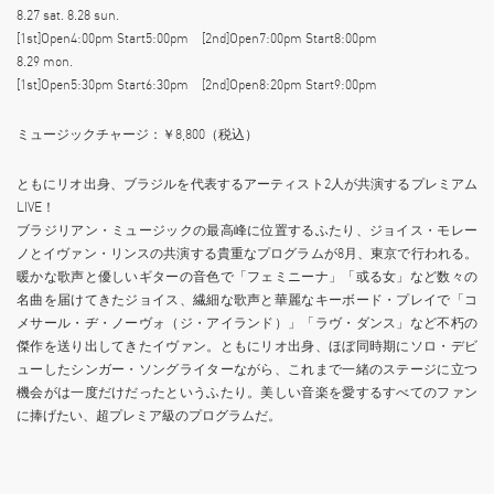
8.27 sat. 8.28 sun.
[1st]Open4:00pm Start5:00pm [2nd]Open7:00pm Start8:00pm
8.29 mon.
[1st]Open5:30pm Start6:30pm [2nd]Open8:20pm Start9:00pm
ミュージックチャージ：￥8,800（税込）
ともにリオ出身、ブラジルを代表するアーティスト2人が共演するプレミアム
LIVE！
ブラジリアン・ミュージックの最高峰に位置するふたり、ジョイス・モレー
ノとイヴァン・リンスの共演する貴重なプログラムが8月、東京で行われる。
暖かな歌声と優しいギターの音色で「フェミニーナ」「或る女」など数々の
名曲を届けてきたジョイス、繊細な歌声と華麗なキーボード・プレイで「コ
メサール・ヂ・ノーヴォ（ジ・アイランド）」「ラヴ・ダンス」など不朽の
傑作を送り出してきたイヴァン。ともにリオ出身、ほぼ同時期にソロ・デビ
ューしたシンガー・ソングライターながら、これまで一緒のステージに立つ
機会がは一度だけだったというふたり。美しい音楽を愛するすべてのファン
に捧げたい、超プレミア級のプログラムだ。