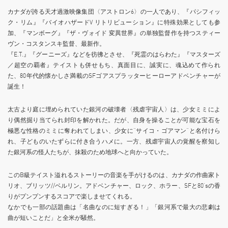
カナダが誇る天才過激映像集団〈アストロン6〉の一人であり、『パシフィッ
ク・リム』『バイオハザードV リトリビューション』に特殊効果としても参
加、『マンボーグ』『ザ・ヴォイド 変異世界』の単独監督作を持つスティー
ヴン・コスタンスキ監督、最新作。
『E.T.』『グーニーズ』などを彷彿とさせ、『死霊のはらわた』『マスターズ
／超空の覇者』テイストも併せもち、真面目に、誠実に、魂込めて作られ
た、80年代的懐かしさ満載のSFゴアスプラッターヒーローアドベンチャーが
誕生！
太古より庭に埋められていた銀河の破壊者〈残虐宇宙人〉は、少女ミミによ
り偶然掘り当てられ封印を解かれた。だが、自身を操ることが可能な宝石を
極悪な性格のミミに奪われてしまい、少女に“サイコ・ゴアマン“と名付けら
れ、子どものいたずらに付き合うハメに。一方、残虐宇宙人の覚醒を察知し
た銀河系の怪人たちが、抹殺のため地球へと向かっていた。
このB級テイスト溢れるストーリーの音楽を手がけるのは、カナダの作曲家ト
リオ、ブリッツ//ベルリン。アドベンチャー、ロック、ホラー、SFと80‘sの香
りがプンプンするスコアで楽しませてくれる。
なかでも一部の話題曲は「名曲なのに短すぎる！」「銀河系で最大の悲劇は
曲が短いことだ」と全米が騒然。