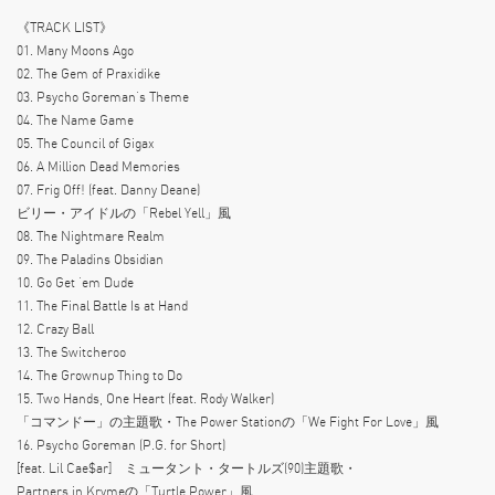
《TRACK LIST》
01. Many Moons Ago
02. The Gem of Praxidike
03. Psycho Goreman’s Theme
04. The Name Game
05. The Council of Gigax
06. A Million Dead Memories
07. Frig Off! (feat. Danny Deane)
ビリー・アイドルの「Rebel Yell」風
08. The Nightmare Realm
09. The Paladins Obsidian
10. Go Get ‘em Dude
11. The Final Battle Is at Hand
12. Crazy Ball
13. The Switcheroo
14. The Grownup Thing to Do
15. Two Hands, One Heart (feat. Rody Walker)
「コマンドー」の主題歌・The Power Stationの「We Fight For Love」風
16. Psycho Goreman (P.G. for Short)
[feat. Lil Cae$ar] ミュータント・タートルズ(90)主題歌・
Partners in Krymeの「Turtle Power」風