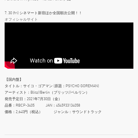
7. 30 (fri) シネマート新宿ほか全国順次公開！！
オフィシャルサイト
【国内盤】
タイトル：サイコ・ゴアマン (原題：PSYCHO GOREMAN)
アーティスト：Blitz//Berlin（ブリッツ//ベルリン）
発売予定日：2021年7月30日（金）
品番：RBCP-3405 JAN：4545933134058
価格：2,640円（税込） ジャンル：サウンドトラック