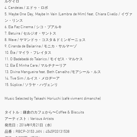
ルゲイロ
4. Candeias / エドゥ・ロボ
5. Maybe One Day, Maybe In Vain (Lembra de Mim) feat. Chiara Civello / イヴァ
ン・リンス
6. Ela Faz Cinema / シコ・ブアルキ
7. Batuira / セルジオ・サントス
8. Wave / ヤマンドゥ・コスタ＆ドミンギーニョス
9. Ciranda de Bailarina / モニカ・サルマーゾ
10. Êta / マイラ・フレイタス
11. O Badabadá do Talarico / モイゼス・マルケス
12. Ela É Minha Cara / マルチナーリア
13. Divina Mangueira feat. Beth Carvalho /モアシール・ルス
14. Tive Sim / ルイス・メロヂーア
15. Súplica / ソラヤ・ハヴェンリ
Music Selected by Takashi Horiuchi (café vivment dimanche)
タイトル：鎌倉のカフェから〜Coffee & Biscuits
アーティスト：Various Artists
発売日：2016年9月21日（水)
品番：RBCP-3153 JAN：4545933131538