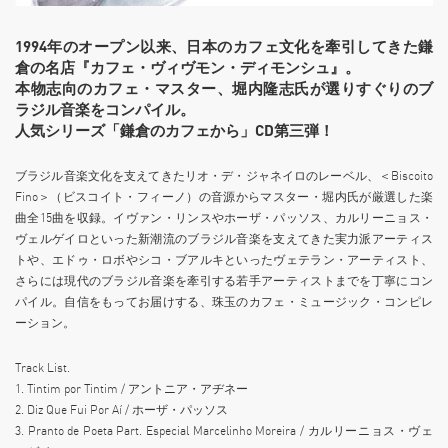
1994年のオープン以来、日本のカフェ文化を牽引してきた鎌
倉の名店『カフェ・ヴィヴモン・ディモンシュ』。
本物志向のカフェ・マスター、堀内隆志氏が選りすぐりのブ
ラジル音楽をコンパイル。
人気シリーズ「鎌倉のカフェから」CD第三弾！
ブラジル音楽文化を支えてきたリオ・デ・ジャネイロのレーベル、＜Biscoito
Fino＞（ビスコイト・フィーノ）の音源からマスター・堀内氏が厳選した楽
曲全15曲を収録。イヴァン・リンスやホーザ・パッソス、カルリーニョス・
ヴェルゲイロといった新潮流のブラジル音楽を支えてきた実力派アーティス
トや、エドゥ・ロボやシコ・ブアルキといったヴェテラン・アーティスト、
さらには現代のブラジル音楽を牽引する若手アーティストまでを丁寧にコン
パイル。自信をもってお届けする、珠玉のカフェ・ミュージック・コンピレ
ーション。
Track List.
1. Tintim por Tintim / アントニア・アヂネー
2. Diz Que Fui Por Aí / ホーザ・パッソス
3. Pranto de Poeta Part. Especial Marcelinho Moreira / カルリーニョス・ヴェ