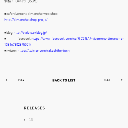
価格：2,000円（税抜）
■cafe vivement dimanche web shop
http://dimanche.shop-pro.jp/
■blog:
http://cvdois.exblog.jp/
■facebook:
https://www.facebook.com/caf%C3%A9-vivement-dimanche-
138167602895001/
■twitter:
https://twitter.com/takashihoriuchi
RELEASES
CD