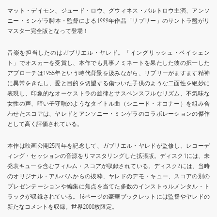
マット・デイモン、ジュード・ロウ、グウィネス・パルトロウ主演、アンソ
ニー・ミンゲラ脚本・監督による1999年作品「リプリー」のサントラ盤がリ
マスター完全版となって登場！
音楽を担当したのはガブリエル・ヤレド。「イングリッシュ・ペイシェン
ト」でオスカーを受賞し、本作でも見事ノミネートを果たした彼の択一した
アプローチは1955年という時代背景を汲みながら、リプリーがますます精神
に異常をきたし、愛と目的を切望する傷ついた子供のような二面性を絶妙に
表現し、印象的なオーケストラの旋律とサスペンスフルなリズム、不気味な
女性の声、暗い子守唄のようなタイトル曲（シニード・オコナー）を組み合
わせたスコアは、ヤレドとアンソニー・ミンゲラのコラボレーションの傑作
として高く評価されている。
本作は映画公開25周年を記念して、ガブリエル・ヤレドが監修し、レコーデ
ィング・セッションの音源をリマスタリングした拡張版。ディスク1には、未
発表キューを含むフィルム・スコアが収録されている。ディスク2には、当時
のオリジナル・アルバムからの抜粋、ヤレドのデモ・キュー、スコアの別の
プレゼンテーションや編集に焦点を当てた多数のインストゥルメンタル・ト
ラックが収録されている。16ページの豪華ブックレットには監督やヤレドの
新たなコメントを収録。世界2000枚限定。