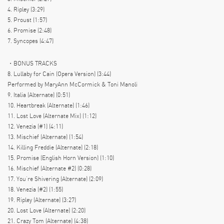
4. Ripley (3:29)
5. Proust (1:57)
6. Promise (2:48)
7. Syncopes (4:47)
・BONUS TRACKS
8. Lullaby for Cain (Opera Version) (3:44)
Performed by MaryAnn McCormick & Toni Manoli
9. Italia (Alternate) (0:51)
10. Heartbreak (Alternate) (1:46)
11. Lost Love (Alternate Mix) (1:12)
12. Venezia (#1) (4:11)
13. Mischief (Alternate) (1:54)
14. Killing Freddie (Alternate) (2:18)
15. Promise (English Horn Version) (1:10)
16. Mischief (Alternate #2) (0:28)
17. You’re Shivering (Alternate) (2:09)
18. Venezia (#2) (1:55)
19. Ripley (Alternate) (3:27)
20. Lost Love (Alternate) (2:20)
21. Crazy Tom (Alternate) (4:38)