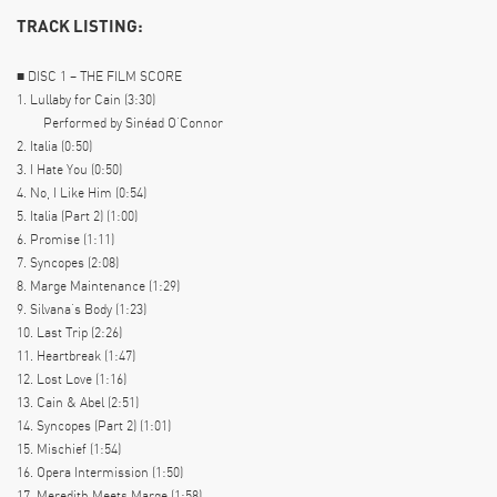
TRACK LISTING:
■ DISC 1 – THE FILM SCORE
1. Lullaby for Cain (3:30)
Performed by Sinéad O’Connor
2. Italia (0:50)
3. I Hate You (0:50)
4. No, I Like Him (0:54)
5. Italia (Part 2) (1:00)
6. Promise (1:11)
7. Syncopes (2:08)
8. Marge Maintenance (1:29)
9. Silvana’s Body (1:23)
10. Last Trip (2:26)
11. Heartbreak (1:47)
12. Lost Love (1:16)
13. Cain & Abel (2:51)
14. Syncopes (Part 2) (1:01)
15. Mischief (1:54)
16. Opera Intermission (1:50)
17. Meredith Meets Marge (1:58)