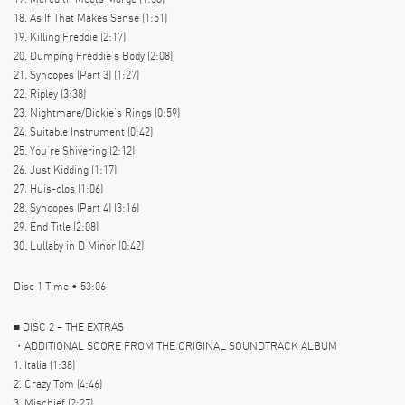
18. As If That Makes Sense (1:51)
19. Killing Freddie (2:17)
20. Dumping Freddie’s Body (2:08)
21. Syncopes (Part 3) (1:27)
22. Ripley (3:38)
23. Nightmare/Dickie’s Rings (0:59)
24. Suitable Instrument (0:42)
25. You’re Shivering (2:12)
26. Just Kidding (1:17)
27. Huis-clos (1:06)
28. Syncopes (Part 4) (3:16)
29. End Title (2:08)
30. Lullaby in D Minor (0:42)
Disc 1 Time • 53:06
■ DISC 2 – THE EXTRAS
・ADDITIONAL SCORE FROM THE ORIGINAL SOUNDTRACK ALBUM
1. Italia (1:38)
2. Crazy Tom (4:46)
3. Mischief (2:27)