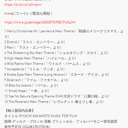
https://orcd.co/rjdmqmn
moraにてハイレゾ配信も開始！
https://mora.jp/package/43000070/RBCP4042H/
1 Merry Christmas Mr. Lawrence Main Theme (「戦場のメリークリスマス」よ
り)
2 Endroll (「ラスト・エンペラー」より)
3 Rain (「ラスト・エンペラー」より)
4 The Sheltering Sky Main Theme (「シェルタリング・スカイ」より)
5 High Heels Main Theme (「ハイヒール」より)
6 Wild Palms Main Theme (「ワイルド・パームス」より)
7 Acceptance (「リトル・ブッダ」より)
8 Snake Eyes Main Theme (Long Version) (「スネーク・アイズ」より)
9 Bolerisch (「ファム・ファタール」より)
10 Bibo No Aozora (「バベル」より)
11 Small Hope (「一命」より)
12 Yae No Sakura Opening Theme (NHK大河ドラマ「八重の桜」より)
13 The Revenant Main Theme (「レヴェナント:蘇えりし者」より)
【輸入盤国内品番】
タイトル:RYUICHI SAKAMOTO MUSIC FOR FILM
指揮:ディルク・ブロッセ 演奏:ブリュッセル・フィルハーモニー管弦楽団
発売予定日:2024年2月27日(水)