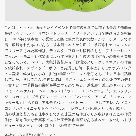
これは、Film Fest Gentというイベントで毎年映画界で活躍する最高の作曲家
を称えるワールド・サウンドトラック・アワードという形で映画音楽を祝福
し、2016年に坂本龍一が受賞した際に彼の代表作の数々がオーケストラで演
奏、収録されたものである。坂本龍一本人から正式に承諾されオフィシャル
でリリースされた本作は、ディルク・ブロッセ指揮のもと、ブリュッセル・
フィルハーモニー管弦楽団によって演奏された彼の名作ぞろいの映画音楽集
となっている。1983年、大島渚監督から『戦場のメリークリスマス』の作曲
を依頼され、デヴィッド・ボウイと共演した時、坂本はすでにポップ/エレク
トロ音楽で成功をおさめ、また作曲家/ピアニスト/歌手として主に日本で活躍
していた。そしてこの4年後に彼は『ラスト・エンペラー』の音楽でアカデミ
ー賞という世界最高の栄誉を手にするのである。以来30年以上のキャリアの
中で、ベルナルド・ベルトルッチ(『ラスト・エンペラー』『シェルタリン
グ・スカイ』)、ブライアン・デ・パルマ(『スネーク・アイズ』「ファム・フ
ァタール」)、ペドロ・アルモドバル(『ハイヒール』)、そしてアレハンドロ・
ゴンザレス・イニャリトゥ(『バベル』『レヴェナント:蘇えりし者』)など、一
流の映画監督たちと仕事をしてきた珠玉の名作ばかりが収録されたこの作品
集は、最も偉大な音楽家であり映画音楽作曲家である彼へのふさわしいトリ
ビュート盤と言え、今回CDとLP(2種類)にて発売!
各社デジタル配信＆販売リンク