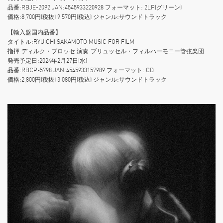
品番:RBJE-2092 JAN:4545933220928 フォーマット: 2LP(グリーン)
価格:8,700円(税抜) 9,570円(税込) ジャンル:サウンドトラック
【輸入盤国内品番】
タイトル:RYUICHI SAKAMOTO MUSIC FOR FILM
指揮:ディルク・ブロッセ 演奏:ブリュッセル・フィルハーモニー管弦楽団
発売予定日:2024年2月27日(水)
品番:RBCP-5798 JAN:4545933157989 フォーマット: CD
価格:2,800円(税抜) 3,080円(税込) ジャンル:サウンドトラック