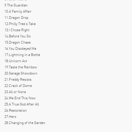
9.The Guardian
10.A Family Affair
11.Dragon Drop
12.Philly Tree’s Take
13.I Chose Right
14.Before You Go
15.Dragon Chase
16.You Disobeyed Me
17.Lightning in a Bottle
18.Unicorn Act
19.Taste the Rainbow
20.Garage Showdown
21.Freddy Resists
22.Crack of Dome
23.All or None
24.We End This Now
25.A True God After All
26.Restoration
27.Hero
28.Changing of the Garden