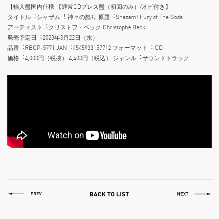
【輸入盤国内仕様 【通常CDプレス盤（初回のみ）/オビ付き】
タイトル︓シャザム︕ 神々の怒り 原題︓Shazam! Fury of The Gods
アーティスト︓クリストフ・ベック Christophe Beck
発売予定⽇︓2023年3月22日（水）
品番︓RBCP-5771 JAN︓4545933157712 フォーマット︓ CD
価格︓4,000円（税抜） 4,400円（税込） ジャンル︓サウンドトラック