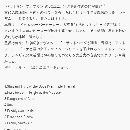
”バットマン””アクアマン”のDCユニバース最新作の公開が決定︕
古代の魔術師から神々のパワーを授けられたビリー少年が魔法の⾔葉「シャ
ザム︕」を唱えると、”⾒た⽬はオトナ、
本当は”コドモ”のスーパーヒーローに⼤変⾝”するヒットシリーズ第⼆弾︕
まだまだ半⼈前のヒーローが神様を怒らせてしまい、その復讐に燃える神の
娘たちが地球に襲来して・・・。
監督は前作に引き続きデヴィッド・F・サンドバーグが担当。⾳楽は「アント
マン」、「アナと雪の⼥王」のヒットシリーズを⼿掛けるクリストフ・ベッ
ク。シャザムの⼤活躍と神の娘たちの怒りを⼤迫⼒の⾳楽でスクリーンを轟
かせる。
2023年３⽉17⽇（⾦）全国ロードショー。
1.Shazam! Fury of the Gods (Main Title Theme)
2.Introduction – Fright at the Museum
3.Daughters of Atlas
4.Steve
5.Freddy over Heels
6.Dome and Gloom
7.Freddy Sneaks In
8.Act of Violins