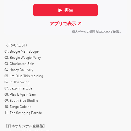
《TRACKLIST》
01. Boogie Man Boogie
02. Boogie Woogie Party
03. Charleston Spin
04. Happy Go Lively
05. I’m Blue This Mo’ning
06. In The Swing
07. Jazzy Interlude
08. Play It Again Sam
09. South Side Shuffle
10. Tango Cubano
11. The Swinging Parade
【日本オリジナル企画盤】