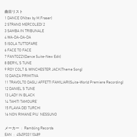
曲目リスト
1 DANCE ON(tex by M.Fraser)
2 STRANO MERCOLEDI’2
3 SAMBA IN TRIBUNALE
4 WA-DA-DA-DA
5 ISOLA TUTTOFARE
6 FACE TO FACE
7 FANTOZZI(Dance Suite-New Edit)
8 BERYL’S TUNE
9 ROY COLT & WINCHESTER JACK(Theme Song)
10 DANZA PRIMITIVA
11 TRAVOLTO DAGLI AFFETTI FAMILIARI(Suite-World Premiere Recording)
12 DANIEL’S TUNE
13 LADY IN BLACK
14 TAHITI TAMOURE’
15 FLAVIA DEI TURCHI
16 NON RIMANE PIU’ NESSUNO
メーカー ‏ : ‎ Rambling Records
EAN ‏ : ‎ 4545933110489