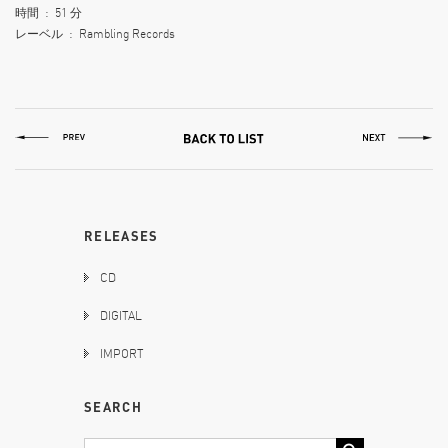
時間 ‏ : ‎ 51 分
レーベル ‏ : ‎ Rambling Records
RELEASES
CD
DIGITAL
IMPORT
SEARCH