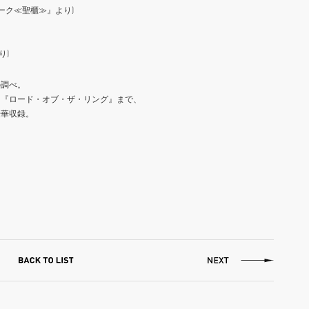
アーク≪聖櫃≫』より)
り)
の調べ。
ら『ロード・オブ・ザ・リング』まで、
豪華収録。