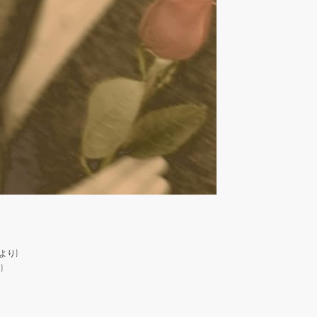
より)
)