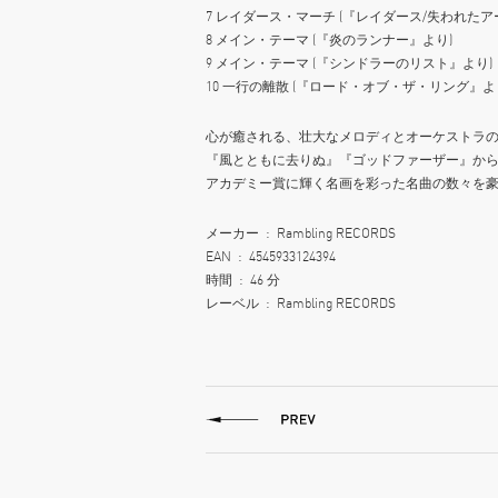
7 レイダース・マーチ (『レイダース/失われた
8 メイン・テーマ (『炎のランナー』より)
9 メイン・テーマ (『シンドラーのリスト』より)
10 一行の離散 (『ロード・オブ・ザ・リング』よ
心が癒される、壮大なメロディとオーケストラ
『風とともに去りぬ』『ゴッドファーザー』か
アカデミー賞に輝く名画を彩った名曲の数々を
メーカー ‏ : ‎ Rambling RECORDS
EAN ‏ : ‎ 4545933124394
時間 ‏ : ‎ 46 分
レーベル ‏ : ‎ Rambling RECORDS