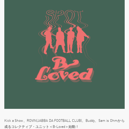
Kick a Show、ROVIN(JABBA DA FOOTBALL CLUB)、Buddy、Sam is Ohmから
成るコレクティブ・ユニット＜B-Loved＞始動！