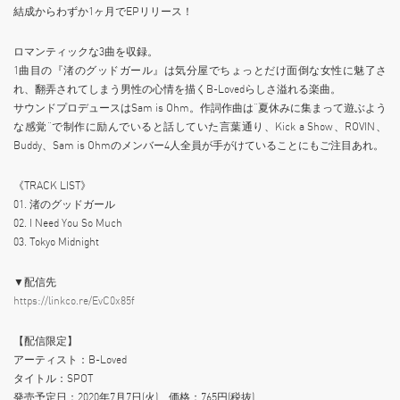
結成からわずか1ヶ月でEPリリース！
ロマンティックな3曲を収録。
1曲目の『渚のグッドガール』は気分屋でちょっとだけ面倒な女性に魅了さ
れ、翻弄されてしまう男性の心情を描くB-Lovedらしさ溢れる楽曲。
サウンドプロデュースはSam is Ohm。作詞作曲は“夏休みに集まって遊ぶよう
な感覚”で制作に励んでいると話していた言葉通り、Kick a Show、ROVIN、
Buddy、Sam is Ohmのメンバー4人全員が手がけていることにもご注目あれ。
《TRACK LIST》
01. 渚のグッドガール
02. I Need You So Much
03. Tokyo Midnight
▼配信先
https://linkco.re/EvC0x85f
【配信限定】
アーティスト：B-Loved
タイトル：SPOT
発売予定日：2020年7月7日(火) 価格：765円(税抜)