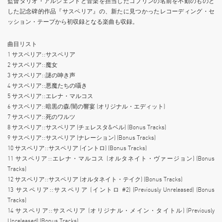
監督ダリオ・アルジェントと音楽を担当したゴブリンの名前を不動のものと
した記念碑的作品『サスペリア』の、新たに見つかったレコーディング・セ
ッション・テープから初収録となる楽曲も収録。
曲目リスト
1 サスペリア::サスペリア
2 サスペリア::魔女
3 サスペリア::謎の呻き声
4 サスペリア::悪魔たちの囁き
5 サスペリア::エレナ・マルコス
6 サスペリア::暗黒の森/闇の響宴 (オリジナル・エディット)
7 サスペリア::死のワルツ
8 サスペリア::サスペリア (チェレスタ&ベル) (Bonus Tracks)
9 サスペリア::サスペリア (ナレーション) (Bonus Tracks)
10 サスペリア::サスペリア (イントロ) (Bonus Tracks)
11 サスペリア::エレナ・マルコス (オルタネイト・ヴァージョン) (Bonus
Tracks)
12 サスペリア::サスペリア (オルタネイト・テイク) (Bonus Tracks)
13 サスペリア::サスペリア (イントロ #2) (Previously Unreleased) (Bonus
Tracks)
14 サスペリア::サスペリア (オリジナル・メイン・タイトル) (Previously
Unreleased) (Bonus Tracks)