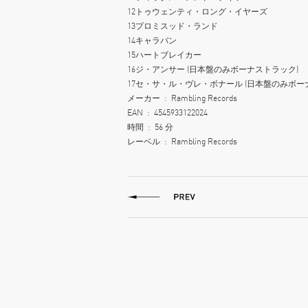
12
トゥウェンティ・ロング・イヤーズ
13
プロミスッド・ランド
14
キャラバン
15
ハートブレイカー
16
ジ・アンサー (日本盤のみボーナストラック)
17
セ・サ・ル・ヴレ・ボナール (日本盤のみボー
メーカー ‏ : ‎
Rambling Records
EAN ‏ : ‎
4545933122024
時間 ‏ : ‎
56 分
レーベル ‏ : ‎
Rambling Records