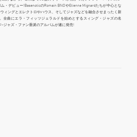
ビュー!BasenoticのRomain BNOやEtienne Mignardたちが中心とな
スウィングとエレクトロやハウス、そしてジャズなどを融合させまったく新
ng”。全曲にエラ・フィッツジェラルドを始めとするスィング・ジャズの名
ジ~ジャズ・ファン垂涎のアルバムが遂に発売!
ー