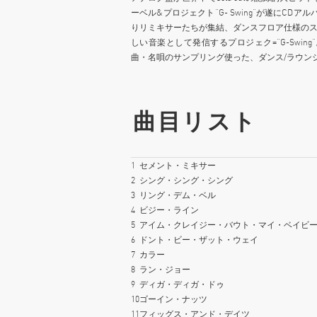
ーベル&プロジェクト“G- Swing”が遂にCDアルバム・デ
りリミキサーたちが集結、ダンスフロア仕様の
しい音楽として発信するプロジェク=“G-Swi
曲・名唄のサンプリング使った、ダンス/ラウン
曲目リスト
1
セメント・ミキサー
2
シング・シング・シング
3
リング・デム・ベル
4
ビジー・ライン
5
アイム・クレイジー・バウト・マイ・ベイビ
6
ドント・ビー・ザット・ウェイ
7
カラー
8
ラン・ジョー
9
ディガ・ディガ・ドゥ
10
ゴーイン・ナッツ
11
フィッグス・アンド・デイツ