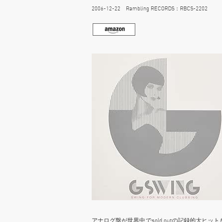
2006-12-22 Rambling RECORDS：RBCS-2202
アナログ盤が世界中でsold outの記録的大