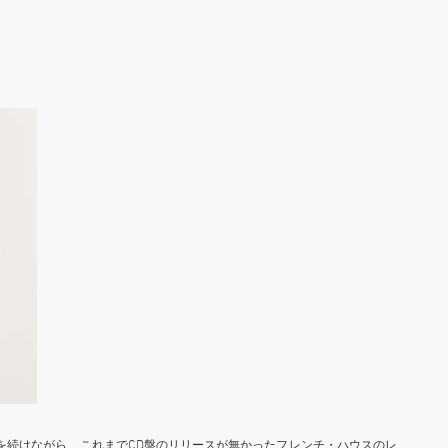
ヒットを続けながら、これまでCD盤のリリースが無かったフレンチ・ハウスのレ